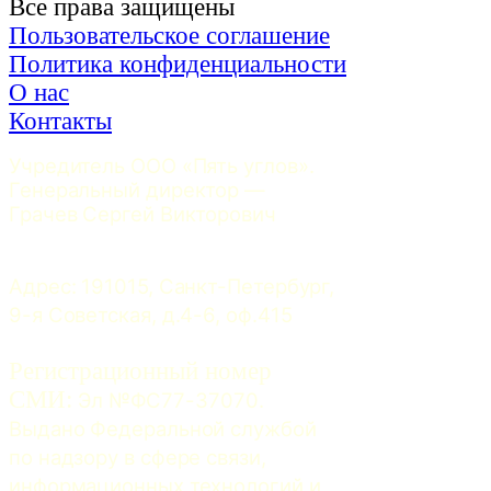
Все права защищены
Пользовательское соглашение
Политика конфиденциальности
О нас
Контакты
Учредитель ООО «Пять углов». 
Генеральный директор — 
Грачев Сергей Викторович
Адрес: 191015, Санкт-Петербург, 
9-я Советская, д.4-6, оф.415
Регистрационный номер
СМИ:
 Эл №ФС77-37070. 
Выдано Федеральной службой 
по надзору в сфере связи, 
информационных технологий и 