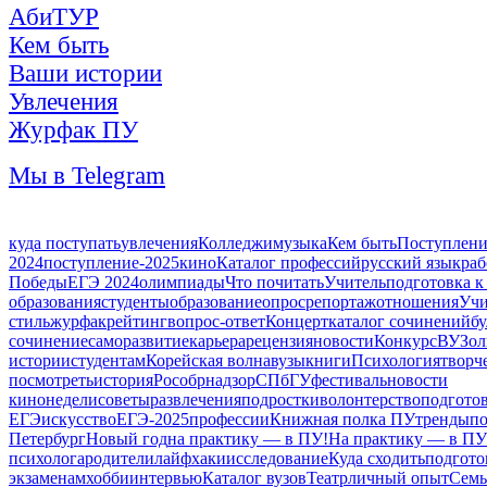
АбиТУР
Кем быть
Ваши истории
Увлечения
Журфак ПУ
Мы в Telegram
куда поступать
увлечения
Колледжи
музыка
Кем быть
Поступлени
2024
поступление-2025
кино
Каталог профессий
русский язык
раб
Победы
ЕГЭ 2024
олимпиады
Что почитать
Учитель
подготовка 
образования
студенты
образование
опрос
репортаж
отношения
Учи
стиль
журфак
рейтинг
вопрос-ответ
Концерт
каталог сочинений
б
сочинение
саморазвитие
карьера
рецензия
новости
Конкурс
ВУЗ
ол
истории
студентам
Корейская волна
вузы
книги
Психология
творч
посмотреть
история
Рособрнадзор
СПбГУ
фестиваль
новости
кинонедели
советы
развлечения
подростки
волонтерство
подготов
ЕГЭ
искусство
ЕГЭ-2025
профессии
Книжная полка ПУ
тренды
по
Петербург
Новый год
на практику — в ПУ!
На практику — в ПУ
психолога
родители
лайфхаки
исследование
Куда сходить
подгото
экзаменам
хобби
интервью
Каталог вузов
Театр
личный опыт
Семь