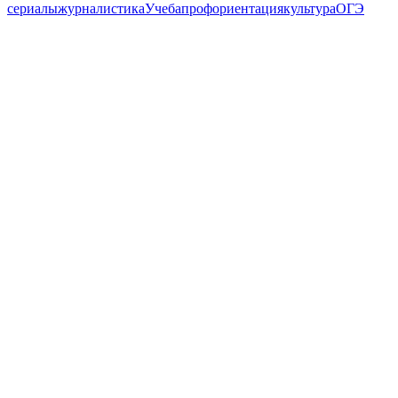
сериалы
журналистика
Учеба
профориентация
культура
ОГЭ