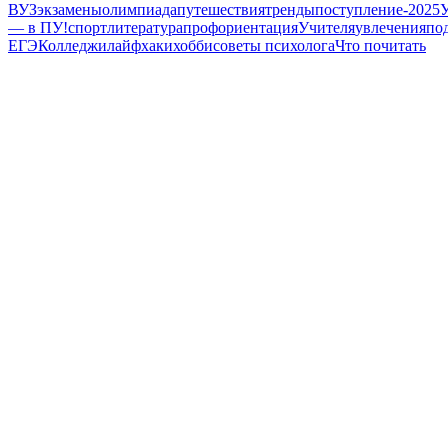
ВУЗ
экзамены
олимпиада
путешествия
тренды
поступление-2025
— в ПУ!
спорт
литература
профориентация
Учителя
увлечения
по
ЕГЭ
Колледжи
лайфхаки
хобби
советы психолога
Что почитать