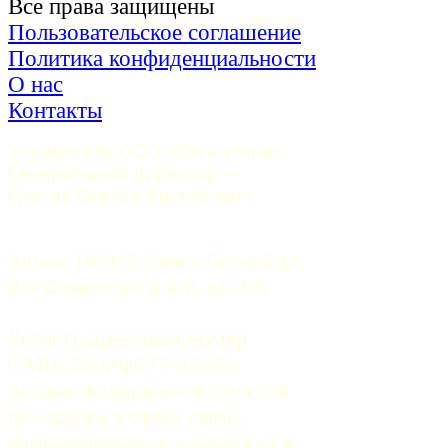
Все права защищены
Пользовательское соглашение
Политика конфиденциальности
О нас
Контакты
Учредитель ООО «Пять углов». 
Генеральный директор — 
Грачев Сергей Викторович
Адрес: 191015, Санкт-Петербург, 
9-я Советская, д.4-6, оф.415
Регистрационный номер
СМИ:
 Эл №ФС77-37070. 
Выдано Федеральной службой 
по надзору в сфере связи, 
информационных технологий и 