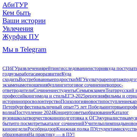
АбиТУР
Кем быть
Ваши истории
Увлечения
Журфак ПУ
Мы в Telegram
СПбГУ
развлечения
рейтинг
исследование
история
куда поступат
год
вузы
работа
саморазвитие
Куда
сходить
Востребованные
подростки
МГУ
культура
репортаж
подго
экзаменам
отношения
буллинг
итоговое сочинение
вопрос-
ответ
родители
Сочинение
студенты
Семья
экзамен
Театр
русский 
профессий
книги
мода и стиль
ЕГЭ-2025
рецензия
фильмы и сери
истории
опрос
волонтерство
Психология
новости
поступление
кар
Петербург
фестиваль
личный опыт
75 лет Победы
интервью
проф
волна
Поступление 2024
Концерт
советы
образование
Каталог
вузов
школа
творчество
кино
подготовка к ОГЭ
журналистика
муз
быть
что посмотреть
каталог сочинений
Учитель
олимпиады
ново
кинонедели
Рособрнадзор
Книжная полка ПУ
студентам
искусств
образования
На практику — в ПУ!