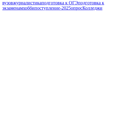
вузов
журналистика
подготовка к ОГЭ
подготовка к
экзаменам
хобби
поступление-2025
опрос
Колледжи