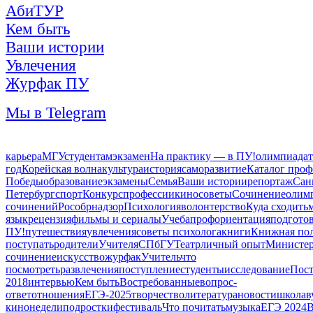
АбиТУР
Кем быть
Ваши истории
Увлечения
Журфак ПУ
Мы в Telegram
карьера
МГУ
студентам
экзамен
На практику — в ПУ!
олимпиада
год
Корейская волна
культура
история
саморазвитие
Каталог проф
Победы
образование
экзамены
Семья
Ваши истории
репортаж
Сан
Петербург
спорт
Конкурс
профессии
кино
советы
Сочинение
олим
сочинений
Рособрнадзор
Психология
волонтерство
Куда сходить
язык
рецензия
фильмы и сериалы
Учеба
профориентация
подгото
ПУ!
путешествия
увлечения
советы психолога
книги
Книжная по
поступать
родители
Учителя
СПбГУ
Театр
личный опыт
Министер
сочинение
искусство
журфак
Учитель
что
посмотреть
развлечения
поступление
студенты
исследование
Пост
2018
интервью
Кем быть
Востребованные
вопрос-
ответ
отношения
ЕГЭ-2025
творчество
литература
новости
школа
в
кинонедели
подростки
фестиваль
Что почитать
музыка
ЕГЭ 2024