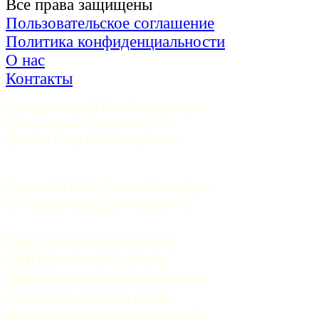
Все права защищены
Пользовательское соглашение
Политика конфиденциальности
О нас
Контакты
Учредитель ООО «Пять углов». 
Генеральный директор — 
Грачев Сергей Викторович
Адрес: 191015, Санкт-Петербург, 
9-я Советская, д.4-6, оф.415
Регистрационный номер
СМИ:
 Эл №ФС77-37070. 
Выдано Федеральной службой 
по надзору в сфере связи, 
информационных технологий и 