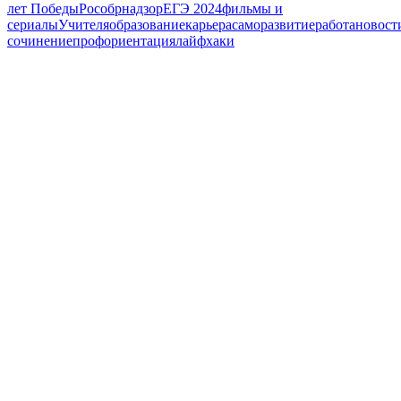
лет Победы
Рособрнадзор
ЕГЭ 2024
фильмы и
сериалы
Учителя
образование
карьера
саморазвитие
работа
новост
сочинение
профориентация
лайфхаки