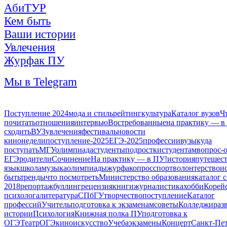
АбиТУР
Кем быть
Ваши истории
Увлечения
Журфак ПУ
Мы в Telegram
Поступление 2024
мода и стиль
рейтинг
культура
Каталог вузов
Ч
почитать
отношения
интервью
Востребованные
на практику — в
сходить
ВУЗ
увлечения
фестиваль
новости
кинонедели
поступление-2025
ЕГЭ-2025
профессии
вузы
куда
поступать
МГУ
олимпиада
студенты
подростки
студентам
вопрос-о
ЕГЭ
родители
Сочинение
На практику — в ПУ!
история
путешес
язык
школа
музыка
олимпиады
журфак
опрос
спорт
волонтерство
и
быть
тренды
что посмотреть
Министерство образования
каталог 
2018
репортаж
буллинг
рецензия
книги
журналистика
хобби
Корейс
психолога
литература
СПбГУ
творчество
поступление
Каталог
профессий
Учитель
подготовка к экзаменам
советы
Колледжи
раз
истории
Психология
Книжная полка ПУ
подготовка к
ОГЭ
Театр
ОГЭ
кино
искусство
Учеба
экзамены
Концерт
Санкт-Пет