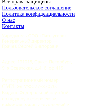
Все права защищены
Пользовательское соглашение
Политика конфиденциальности
О нас
Контакты
Учредитель ООО «Пять углов». 
Генеральный директор — 
Грачев Сергей Викторович
Адрес: 191015, Санкт-Петербург, 
9-я Советская, д.4-6, оф.415
Регистрационный номер
СМИ:
 Эл №ФС77-37070. 
Выдано Федеральной службой 
по надзору в сфере связи, 
информационных технологий и 