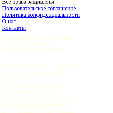
Все права защищены
Пользовательское соглашение
Политика конфиденциальности
О нас
Контакты
Учредитель ООО «Пять углов». 
Генеральный директор — 
Грачев Сергей Викторович
Адрес: 191015, Санкт-Петербург, 
9-я Советская, д.4-6, оф.415
Регистрационный номер
СМИ:
 Эл №ФС77-37070. 
Выдано Федеральной службой 
по надзору в сфере связи, 
информационных технологий и 