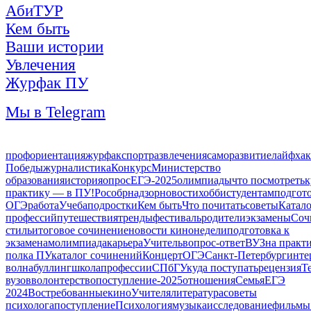
АбиТУР
Кем быть
Ваши истории
Увлечения
Журфак ПУ
Мы в Telegram
профориентация
журфак
спорт
развлечения
саморазвитие
лайфха
Победы
журналистика
Конкурс
Министерство
образования
история
опрос
ЕГЭ-2025
олимпиады
что посмотреть
к
практику — в ПУ!
Рособрнадзор
новости
хобби
студентам
подгот
ОГЭ
работа
Учеба
подростки
Кем быть
Что почитать
советы
Катал
профессий
путешествия
тренды
фестиваль
родители
экзамены
Соч
стиль
итоговое сочинение
новости кинонедели
подготовка к
экзаменам
олимпиада
карьера
Учитель
вопрос-ответ
ВУЗ
на практ
полка ПУ
каталог сочинений
Концерт
ОГЭ
Санкт-Петербург
инте
волна
буллинг
школа
профессии
СПбГУ
куда поступать
рецензия
Т
вузов
волонтерство
поступление-2025
отношения
Семья
ЕГЭ
2024
Востребованные
кино
Учителя
литература
советы
психолога
поступление
Психология
музыка
исследование
фильмы