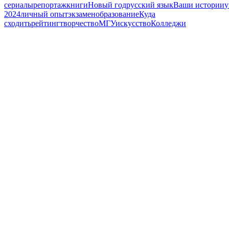
сериалы
репортаж
книги
Новый год
русский язык
Ваши истории
у
2024
личный опыт
экзамен
образование
Куда
сходить
рейтинг
творчество
МГУ
искусство
Колледжи