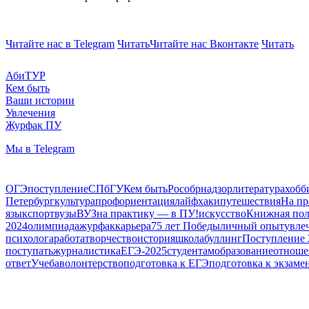
Читайте нас в Telegram
Читать
Читайте нас Вконтакте
Читать
АбиТУР
Кем быть
Ваши истории
Увлечения
Журфак ПУ
Мы в Telegram
ОГЭ
поступление
СПбГУ
Кем быть
Рособрнадзор
литература
хобб
Петербург
культура
профориентация
лайфхаки
путешествия
На пр
язык
спорт
вузы
ВУЗ
на практику — в ПУ!
искусство
Книжная по
2024
олимпиада
журфак
карьера
75 лет Победы
личный опыт
увле
психолога
работа
творчество
история
школа
буллинг
Поступление 
поступать
журналистика
ЕГЭ-2025
студентам
образование
отноше
ответ
Учеба
волонтерство
подготовка к ЕГЭ
подготовка к экзаме