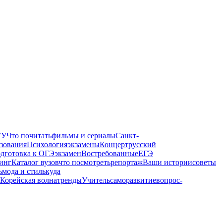
ГУ
Что почитать
фильмы и сериалы
Санкт-
зования
Психология
экзамены
Концерт
русский
дготовка к ОГЭ
экзамен
Востребованные
ЕГЭ
инг
Каталог вузов
что посмотреть
репортаж
Ваши истории
советы
ь
мода и стиль
куда
Корейская волна
тренды
Учитель
саморазвитие
вопрос-