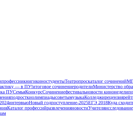
и
профессии
книги
кино
студенты
Театр
опрос
каталог сочинений
М
актику — в ПУ!
итоговое сочинение
родители
Министерство обра
лка ПУ
Семья
Конкурс
Сочинение
фестиваль
новости кинонедели
по
чения
подростки
олимпиады
советы
музыка
Колледжи
рецензия
рейт
2024
интервью
Новый год
поступление-2025
ЕГЭ 2018
Куда сходит
ния
Каталог профессий
развлечения
новости
Учителя
исследование
нам