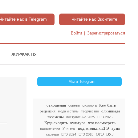
Читайте нас в Telegram
Читайте нас Вконтакте
Войти
|
Зарегистрироваться
ЖУРФАК ПУ
Мы в Telegram
отношения
Кем быть
советы психолога
рецензия
олимпиада
мода и стиль
творчество
экзамены
поступление-2025
ЕГЭ-2025
Куда сходить
культура
что посмотреть
подготовка к ЕГЭ
вузы
развлечения
Учитель
ОГЭ
ВУЗ
карьера
ЕГЭ 2024
ЕГЭ 2018