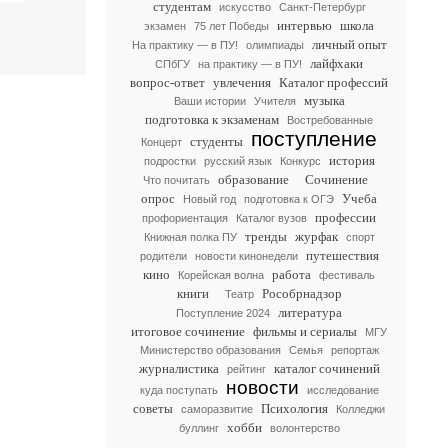
студентам
искусство
Санкт-Петербург
интервью
школа
экзамен
75 лет Победы
личный опыт
На практику — в ПУ!
олимпиады
лайфхаки
СПбГУ
на практику — в ПУ!
вопрос-ответ
увлечения
Каталог профессий
музыка
Ваши истории
Учителя
подготовка к экзаменам
Востребованные
поступление
студенты
Концерт
история
подростки
русский язык
Конкурс
образование
Сочинение
Что почитать
опрос
Учеба
Новый год
подготовка к ОГЭ
профессии
профориентация
Каталог вузов
тренды
журфак
Книжная полка ПУ
спорт
путешествия
родители
новости кинонедели
кино
работа
Корейская волна
фестиваль
книги
Рособрнадзор
Театр
литература
Поступление 2024
итоговое сочинение
фильмы и сериалы
МГУ
Министерство образования
Семья
репортаж
журналистика
каталог сочинений
рейтинг
новости
куда поступать
исследование
советы
Психология
саморазвитие
Колледжи
хобби
буллинг
волонтерство