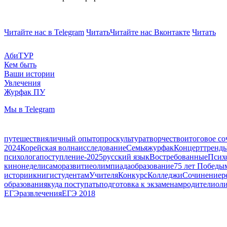
Читайте нас в Telegram
Читать
Читайте нас Вконтакте
Читать
АбиТУР
Кем быть
Ваши истории
Увлечения
Журфак ПУ
Мы в Telegram
путешествия
личный опыт
опрос
культура
творчество
итоговое с
2024
Корейская волна
исследование
Семья
журфак
Концерт
тренд
психолога
поступление-2025
русский язык
Востребованные
Псих
кинонедели
саморазвитие
олимпиада
образование
75 лет Победы
истории
книги
студентам
Учителя
Конкурс
Колледжи
Сочинение
р
образования
куда поступать
подготовка к экзаменам
родители
ол
ЕГЭ
развлечения
ЕГЭ 2018