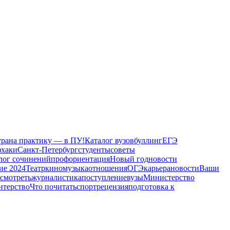
ура
на практику — в ПУ!
Каталог вузов
буллинг
ЕГЭ
фхаки
Санкт-Петербург
студенты
советы
лог сочинений
профориентация
Новый год
новости
ие 2024
Театр
кино
музыка
отношения
ОГЭ
карьера
новости
Ваши
осмотреть
журналистика
поступление
вузы
Министерство
нтерство
Что почитать
спорт
рецензия
подготовка к