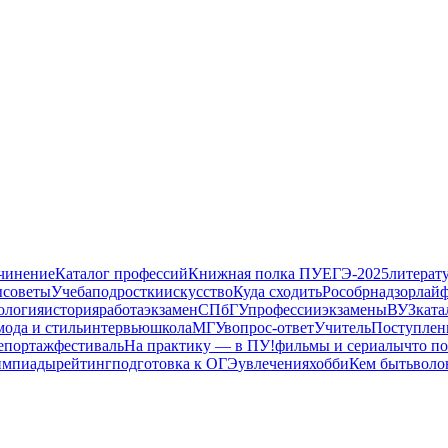
очинение
Каталог профессий
Книжная полка ПУ
ЕГЭ-2025
литерат
ы
советы
Учеба
подростки
искусство
Куда сходить
Рособрнадзор
лай
ология
история
работа
экзамен
СПбГУ
профессии
экзамены
ВУЗ
ката
мода и стиль
интервью
школа
МГУ
вопрос-ответ
Учитель
Поступлен
епортаж
фестиваль
На практику — в ПУ!
фильмы и сериалы
что п
импиады
рейтинг
подготовка к ОГЭ
увлечения
хобби
Кем быть
воло