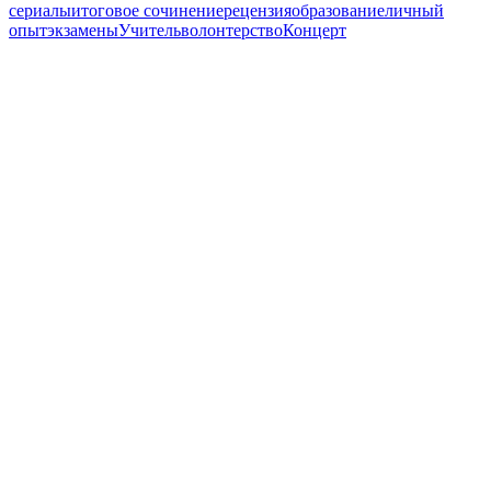
сериалы
итоговое сочинение
рецензия
образование
личный
опыт
экзамены
Учитель
волонтерство
Концерт