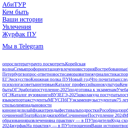
АбиТУР
Кем быть
Ваши истории
Увлечения
Журфак ПУ
Мы в Telegram
опрос
литература
что посмотреть
Корейская
волна
Семья
профориентация
увлечения
история
Востребованные
Петербург
вопрос-ответ
новости
саморазвитие
журналистика
спор
ЕГЭ
искусство
Книжная полка ПУ
Новый год
Что почитать
иссле
психолога
советы
интервью
Каталог профессий
кино
культура
Кем
быть
ОГЭ
работа
поступление-2025
подготовка к экзаменам
Учеб
ОГЭ
Каталог вузов
книги
ВУЗ
ЕГЭ-2025
школа
куда поступать
пос
язык
репортаж
студенты
МГУ
СПбГУ
экзамен
вузы
студентам
75 ле
стиль
олимпиады
новости
кинонедели
лайфхаки
тренды
фестиваль
подростки
Рособрнадзор
сочинений
Театр
Колледжи
хобби
Сочинение
Поступление 2024
М
образования
развлечения
на практику — в ПУ!
родители
Куда сх
2024
журфак
На практику — в ПУ!
отношения
Ваши истории
тво