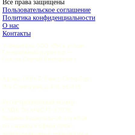
Все права защищены
Пользовательское соглашение
Политика конфиденциальности
О нас
Контакты
Учредитель ООО «Пять углов». 
Генеральный директор — 
Грачев Сергей Викторович
Адрес: 191015, Санкт-Петербург, 
9-я Советская, д.4-6, оф.415
Регистрационный номер
СМИ:
 Эл №ФС77-37070. 
Выдано Федеральной службой 
по надзору в сфере связи, 
информационных технологий и 