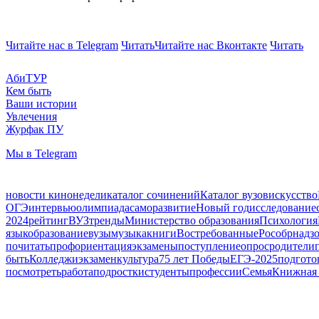
Читайте нас в Telegram
Читать
Читайте нас Вконтакте
Читать
АбиТУР
Кем быть
Ваши истории
Увлечения
Журфак ПУ
Мы в Telegram
новости кинонедели
каталог сочинений
Каталог вузов
искусство
ОГЭ
интервью
олимпиада
саморазвитие
Новый год
исследование
2024
рейтинг
ВУЗ
тренды
Министерство образования
Психология
язык
образование
вузы
музыка
книги
Востребованные
Рособрнадз
почитать
профориентация
экзамены
поступление
опрос
родители
быть
Колледжи
экзамен
культура
75 лет Победы
ЕГЭ-2025
подгото
посмотреть
работа
подростки
студенты
профессии
Семья
Книжная