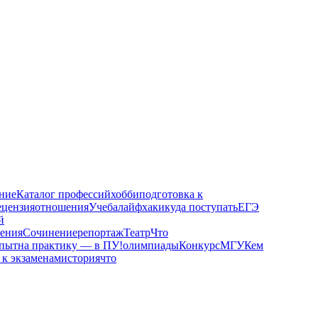
ние
Каталог профессий
хобби
подготовка к
ецензия
отношения
Учеба
лайфхаки
куда поступать
ЕГЭ
й
чения
Сочинение
репортаж
Театр
Что
пыт
на практику — в ПУ!
олимпиады
Конкурс
МГУ
Кем
 к экзаменам
история
что