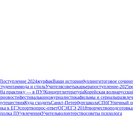
Поступление 2024
журфак
Ваши истории
буллинг
итоговое сочине
студентам
мода и стиль
Учителя
советы
карьера
поступление-2025
р
На практику — в ПУ!
Концерт
литература
Корейская волна
русски
ор
новости
фестиваль
кино
журналистика
фильмы и сериалы
развле
путешествия
Куда сходить
Санкт-Петербург
школа
СПбГУ
личный о
вка к ЕГЭ
спорт
вопрос-ответ
ОГЭ
ЕГЭ 2018
творчество
подготовка
 полка ПУ
увлечения
Учитель
волонтерство
советы психолога