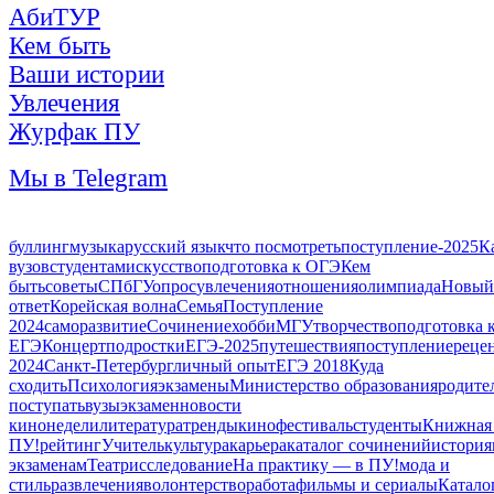
АбиТУР
Кем быть
Ваши истории
Увлечения
Журфак ПУ
Мы в Telegram
буллинг
музыка
русский язык
что посмотреть
поступление-2025
К
вузов
студентам
искусство
подготовка к ОГЭ
Кем
быть
советы
СПбГУ
опрос
увлечения
отношения
олимпиада
Новый
ответ
Корейская волна
Семья
Поступление
2024
саморазвитие
Сочинение
хобби
МГУ
творчество
подготовка 
ЕГЭ
Концерт
подростки
ЕГЭ-2025
путешествия
поступление
реце
2024
Санкт-Петербург
личный опыт
ЕГЭ 2018
Куда
сходить
Психология
экзамены
Министерство образования
родите
поступать
вузы
экзамен
новости
кинонедели
литература
тренды
кино
фестиваль
студенты
Книжная
ПУ!
рейтинг
Учитель
культура
карьера
каталог сочинений
история
экзаменам
Театр
исследование
На практику — в ПУ!
мода и
стиль
развлечения
волонтерство
работа
фильмы и сериалы
Катало