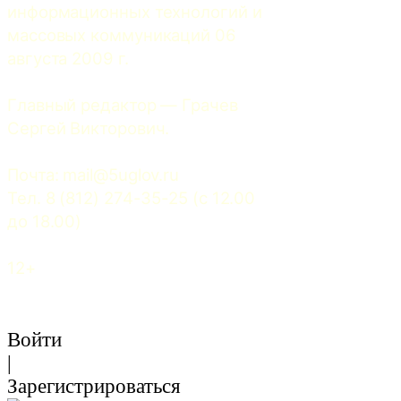
информационных технологий и 
массовых коммуникаций 06 
августа 2009 г.
Главный редактор — Грачев 
Сергей Викторович.
Почта: 
mail@5uglov.ru
Тел. 8 (812) 274-35-25 (c 12.00 
до 18.00)
12+
Войти
|
Зарегистрироваться