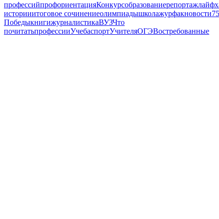
профессий
профориентация
Конкурс
образование
репортаж
лайфх
истории
итоговое сочинение
олимпиады
школа
журфак
новости
75
Победы
книги
журналистика
ВУЗ
Что
почитать
профессии
Учеба
спорт
Учителя
ОГЭ
Востребованные