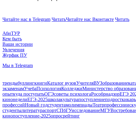
Читайте нас в Telegram
Читать
Читайте нас Вконтакте
Читать
АбиТУР
Кем быть
Ваши истории
Увлечения
Журфак ПУ
Мы в Telegram
тренды
буллинг
книги
Каталог вузов
Учителя
ВУЗ
образование
кат
экзаменам
Учеба
Психология
Колледжи
Министерство образован
опыт
куда поступать
ОГЭ
советы психолога
Рособрнадзор
ЕГЭ 20
кинонедели
ЕГЭ-2025
школа
культура
поступление
подростки
карь
профессий
Новый год
студентам
олимпиады
Театр
профессии
иску
студенты
литература
спорт
СПбГУ
исследование
МГУ
Востребова
кино
поступление-2025
опрос
рейтинг