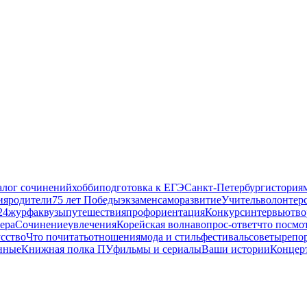
алог сочинений
хобби
подготовка к ЕГЭ
Санкт-Петербург
история
ия
родители
75 лет Победы
экзамен
саморазвитие
Учитель
волонтер
24
журфак
вузы
путешествия
профориентация
Конкурс
интервью
тво
ера
Сочинение
увлечения
Корейская волна
вопрос-ответ
что посмо
сство
Что почитать
отношения
мода и стиль
фестиваль
советы
репо
нные
Книжная полка ПУ
фильмы и сериалы
Ваши истории
Концер