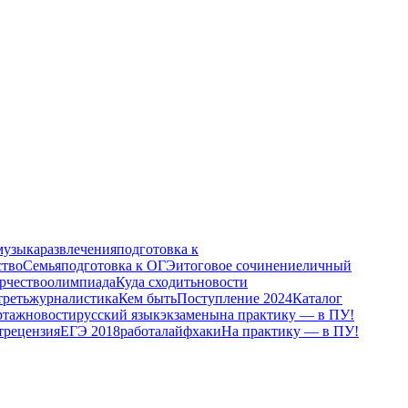
музыка
развлечения
подготовка к
ство
Семья
подготовка к ОГЭ
итоговое сочинение
личный
рчество
олимпиада
Куда сходить
новости
треть
журналистика
Кем быть
Поступление 2024
Каталог
ртаж
новости
русский язык
экзамены
на практику — в ПУ!
т
рецензия
ЕГЭ 2018
работа
лайфхаки
На практику — в ПУ!