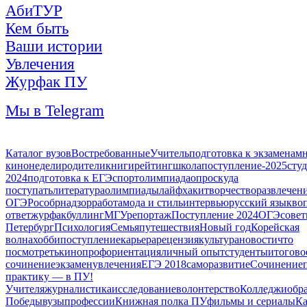
АбиТУР
Кем быть
Ваши истории
Увлечения
Журфак ПУ
Мы в Telegram
Каталог вузов
Востребованные
Учитель
подготовка к экзаменам
кинонедели
родители
книги
рейтинг
школа
поступление-2025
сту
2024
подготовка к ЕГЭ
спорт
олимпиада
опрос
куда
поступать
литература
олимпиады
лайфхаки
творчество
развлечен
ОГЭ
Рособрнадзор
работа
мода и стиль
интервью
русский язык
во
ответ
журфак
буллинг
МГУ
репортаж
Поступление 2024
ОГЭ
сове
Петербург
Психология
Семья
путешествия
Новый год
Корейская
волна
хобби
поступление
карьера
рецензия
культура
новости
что
посмотреть
кино
профориентация
личный опыт
студенты
итогово
сочинение
экзамен
увлечения
ЕГЭ 2018
саморазвитие
Сочинение
практику — в ПУ!
Учителя
журналистика
исследование
волонтерство
Колледжи
обр
Победы
вузы
профессии
Книжная полка ПУ
фильмы и сериалы
Ка