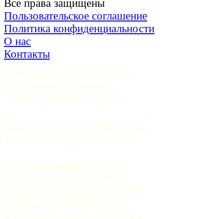
Все права защищены
Пользовательское соглашение
Политика конфиденциальности
О нас
Контакты
Учредитель ООО «Пять углов». 
Генеральный директор — 
Грачев Сергей Викторович
Адрес: 191015, Санкт-Петербург, 
9-я Советская, д.4-6, оф.415
Регистрационный номер
СМИ:
 Эл №ФС77-37070. 
Выдано Федеральной службой 
по надзору в сфере связи, 
информационных технологий и 