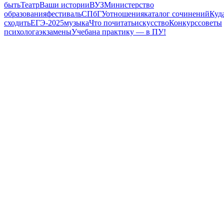
быть
Театр
Ваши истории
ВУЗ
Министерство
образования
фестиваль
СПбГУ
отношения
каталог сочинений
Куд
сходить
ЕГЭ-2025
музыка
Что почитать
искусство
Конкурс
советы
психолога
экзамены
Учеба
на практику — в ПУ!