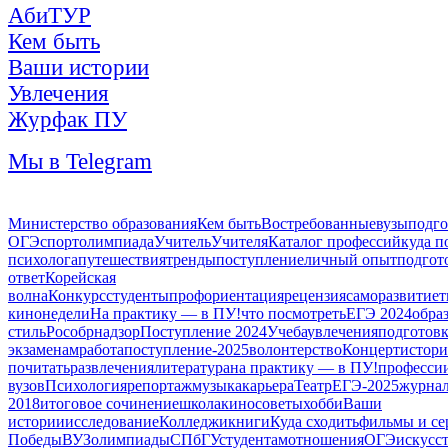
АбиТУР
Кем быть
Ваши истории
Увлечения
Журфак ПУ
Мы в Telegram
Министерство образования
Кем быть
Востребованные
вузы
подго
ОГЭ
спорт
олимпиада
Учитель
Учителя
Каталог профессий
куда п
психолога
путешествия
тренды
поступление
личный опыт
подгот
ответ
Корейская
волна
Конкурс
студенты
профориентация
рецензия
саморазвитие
т
кинонедели
На практику — в ПУ!
что посмотреть
ЕГЭ 2024
обра
стиль
Рособрнадзор
Поступление 2024
Учеба
увлечения
подготовк
экзаменам
работа
поступление-2025
волонтерство
Концерт
истори
почитать
развлечения
литература
на практику — в ПУ!
професси
вузов
Психология
репортаж
музыка
карьера
Театр
ЕГЭ-2025
журнал
2018
итоговое сочинение
школа
кино
советы
хобби
Ваши
истории
исследование
Колледжи
книги
Куда сходить
фильмы и се
Победы
ВУЗ
олимпиады
СПбГУ
студентам
отношения
ОГЭ
искусс