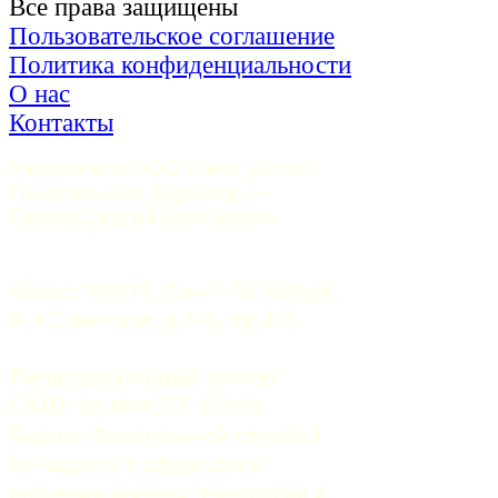
Все права защищены
Пользовательское соглашение
Политика конфиденциальности
О нас
Контакты
Учредитель ООО «Пять углов». 
Генеральный директор — 
Грачев Сергей Викторович
Адрес: 191015, Санкт-Петербург, 
9-я Советская, д.4-6, оф.415
Регистрационный номер
СМИ:
 Эл №ФС77-37070. 
Выдано Федеральной службой 
по надзору в сфере связи, 
информационных технологий и 