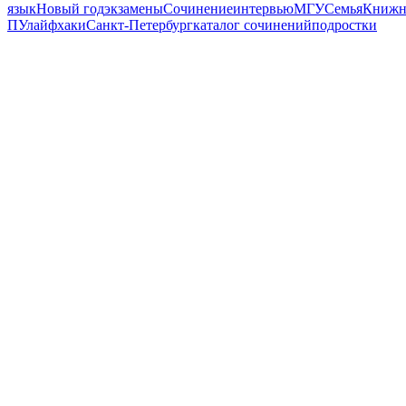
язык
Новый год
экзамены
Сочинение
интервью
МГУ
Семья
Книжн
ПУ
лайфхаки
Санкт-Петербург
каталог сочинений
подростки