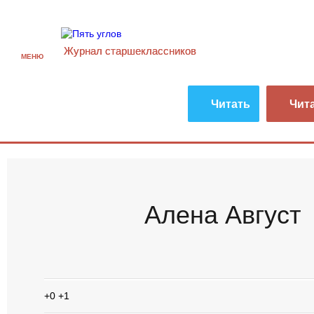
Журнал старшекласcников
МЕНЮ
Читать
Чит
Алена Август
+0
+1