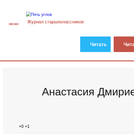
Журнал старшекласcников
МЕНЮ
Читать
Чит
Анастасия Дмири
+0
+1