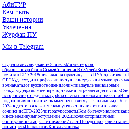
АбиТУР
Кем быть
Ваши истории
Увлечения
Журфак ПУ
Мы в Telegram
студентам
исследование
Учитель
Министерство
образования
рейтинг
Семья
Сочинение
ВУЗ
Учеба
Конкурс
работа
почитать
ЕГЭ 2018
интервью
на практику — в ПУ!
подготовка к
ОГЭ
Куда сходить
профессии
поступление
русский язык
опрос
куд
волна
Каталог вузов
отношения
олимпиада
увлечения
Новый
год
культура
развлечения
репортаж
книги
тренды
мода и стиль
Сан
истории
спорт
студенты
журфак
советы психолога
творчество
На 
подростки
вопрос-ответ
экзамен
рецензия
музыка
олимпиады
Ката
2024
подготовка к экзаменам
путешествия
новости
итоговое
сочинение
ЕГЭ-2025
литература
советы
Кем быть
журналистика
н
кинонедели
вузы
поступление-2025
школа
история
личный
опыт
буллинг
саморазвитие
хобби
75 лет Победы
профориентация
посмотреть
Психология
Книжная полка