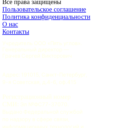
Все права защищены
Пользовательское соглашение
Политика конфиденциальности
О нас
Контакты
Учредитель ООО «Пять углов». 
Генеральный директор — 
Грачев Сергей Викторович
Адрес: 191015, Санкт-Петербург, 
9-я Советская, д.4-6, оф.415
Регистрационный номер
СМИ:
 Эл №ФС77-37070. 
Выдано Федеральной службой 
по надзору в сфере связи, 
информационных технологий и 