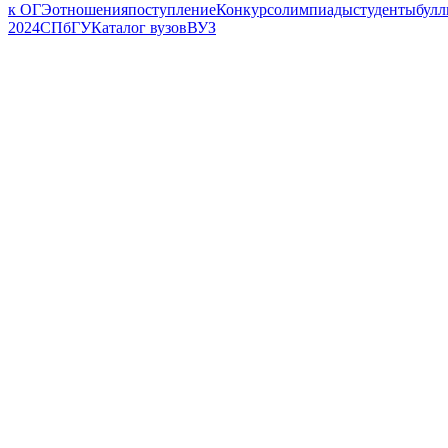
к ОГЭ
отношения
поступление
Конкурс
олимпиады
студенты
булл
2024
СПбГУ
Каталог вузов
ВУЗ