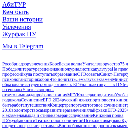
АбиТУР
Кем быть
Ваши истории
Увлечения
Журфак ПУ
Мы в Telegram
Рособрнадзор
увлечения
Корейская волна
Учитель
творчество
75 л
Победы
литература
рецензия
кино
журналистика
культура
На прак
профессий
куда поступать
образование
ОГЭ
советы
Санкт-Петерб
психолога
история
хобби
Что почитать
Семья
вузы
экзамен
Минист
образования
студентам
подготовка к ЕГЭ
на практику — в ПУ!
и
и сериалы
Учителя
вопрос-
ответ
олимпиада
профориентация
МГУ
Колледжи
родители
Учеба
год
школа
Сочинение
ЕГЭ 2024
русский язык
спорт
новости кино
быть
работа
путешествия
Концерт
репортаж
итоговое сочинение
т
2018
волонтерство
саморазвитие
развлечения
лайфхаки
ЕГЭ-2025
к экзаменам
мода и стиль
карьера
исследование
Книжная полка
ПУ
журфак
книги
Театр
каталог сочинений
Психология
музыка
Ку
сходить
профессии
фестиваль
Востребованные
подростки
экзаме