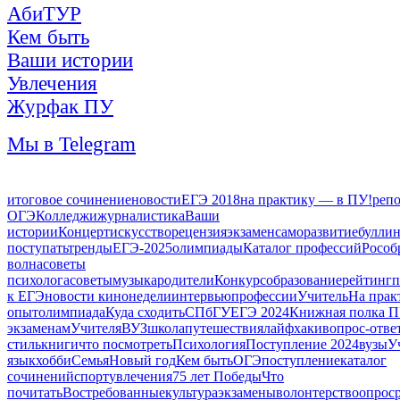
АбиТУР
Кем быть
Ваши истории
Увлечения
Журфак ПУ
Мы в Telegram
итоговое сочинение
новости
ЕГЭ 2018
на практику — в ПУ!
реп
ОГЭ
Колледжи
журналистика
Ваши
истории
Концерт
искусство
рецензия
экзамен
саморазвитие
булли
поступать
тренды
ЕГЭ-2025
олимпиады
Каталог профессий
Рособ
волна
советы
психолога
советы
музыка
родители
Конкурс
образование
рейтинг
п
к ЕГЭ
новости кинонедели
интервью
профессии
Учитель
На прак
опыт
олимпиада
Куда сходить
СПбГУ
ЕГЭ 2024
Книжная полка П
экзаменам
Учителя
ВУЗ
школа
путешествия
лайфхаки
вопрос-отве
стиль
книги
что посмотреть
Психология
Поступление 2024
вузы
У
язык
хобби
Семья
Новый год
Кем быть
ОГЭ
поступление
каталог
сочинений
спорт
увлечения
75 лет Победы
Что
почитать
Востребованные
культура
экзамены
волонтерство
опрос