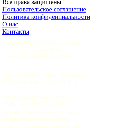
Все права защищены
Пользовательское соглашение
Политика конфиденциальности
О нас
Контакты
Учредитель ООО «Пять углов». 
Генеральный директор — 
Грачев Сергей Викторович
Адрес: 191015, Санкт-Петербург, 
9-я Советская, д.4-6, оф.415
Регистрационный номер
СМИ:
 Эл №ФС77-37070. 
Выдано Федеральной службой 
по надзору в сфере связи, 
информационных технологий и 