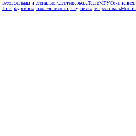
вузов
фильмы и сериалы
студенты
карьера
Театр
МГУ
Сочинение
и
Петербург
кино
развлечения
литература
история
фестиваль
Минист