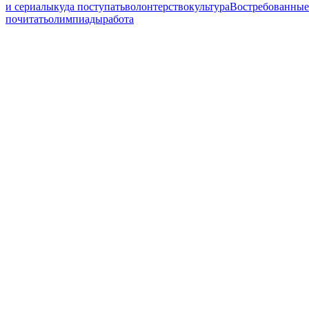
и сериалы
куда поступать
волонтерство
культура
Востребованные
почитать
олимпиады
работа