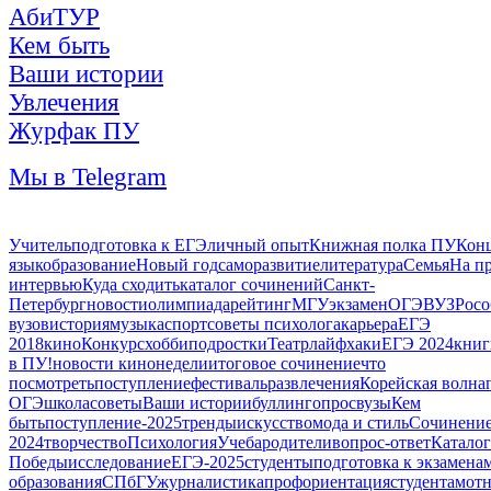
АбиТУР
Кем быть
Ваши истории
Увлечения
Журфак ПУ
Мы в Telegram
Учитель
подготовка к ЕГЭ
личный опыт
Книжная полка ПУ
Кон
язык
образование
Новый год
саморазвитие
литература
Семья
На п
интервью
Куда сходить
каталог сочинений
Санкт-
Петербург
новости
олимпиада
рейтинг
МГУ
экзамен
ОГЭ
ВУЗ
Росо
вузов
история
музыка
спорт
советы психолога
карьера
ЕГЭ
2018
кино
Конкурс
хобби
подростки
Театр
лайфхаки
ЕГЭ 2024
книг
в ПУ!
новости кинонедели
итоговое сочинение
что
посмотреть
поступление
фестиваль
развлечения
Корейская волна
ОГЭ
школа
советы
Ваши истории
буллинг
опрос
вузы
Кем
быть
поступление-2025
тренды
искусство
мода и стиль
Сочинени
2024
творчество
Психология
Учеба
родители
вопрос-ответ
Каталог
Победы
исследование
ЕГЭ-2025
студенты
подготовка к экзамена
образования
СПбГУ
журналистика
профориентация
студентам
от