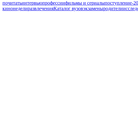
почитать
интервью
профессии
фильмы и сериалы
поступление-2
кинонедели
развлечения
Каталог вузов
экзамены
родители
исслед