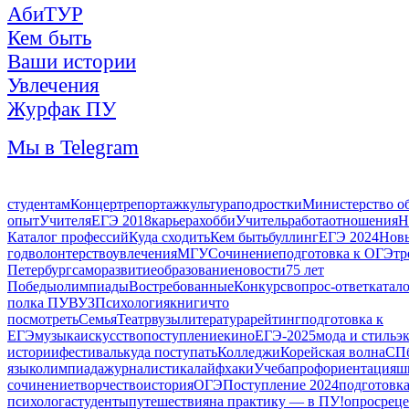
АбиТУР
Кем быть
Ваши истории
Увлечения
Журфак ПУ
Мы в Telegram
студентам
Концерт
репортаж
культура
подростки
Министерство о
опыт
Учителя
ЕГЭ 2018
карьера
хобби
Учитель
работа
отношения
Н
Каталог профессий
Куда сходить
Кем быть
буллинг
ЕГЭ 2024
Нов
год
волонтерство
увлечения
МГУ
Сочинение
подготовка к ОГЭ
тр
Петербург
саморазвитие
образование
новости
75 лет
Победы
олимпиады
Востребованные
Конкурс
вопрос-ответ
катал
полка ПУ
ВУЗ
Психология
книги
что
посмотреть
Семья
Театр
вузы
литература
рейтинг
подготовка к
ЕГЭ
музыка
искусство
поступление
кино
ЕГЭ-2025
мода и стиль
э
истории
фестиваль
куда поступать
Колледжи
Корейская волна
СП
язык
олимпиада
журналистика
лайфхаки
Учеба
профориентация
ш
сочинение
творчество
история
ОГЭ
Поступление 2024
подготовка
психолога
студенты
путешествия
на практику — в ПУ!
опрос
реце