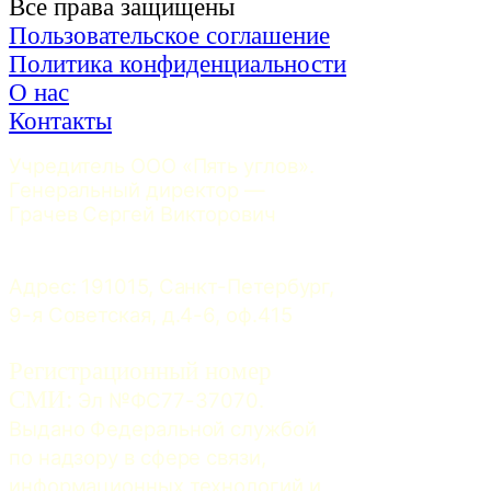
Все права защищены
Пользовательское соглашение
Политика конфиденциальности
О нас
Контакты
Учредитель ООО «Пять углов». 
Генеральный директор — 
Грачев Сергей Викторович
Адрес: 191015, Санкт-Петербург, 
9-я Советская, д.4-6, оф.415
Регистрационный номер
СМИ:
 Эл №ФС77-37070. 
Выдано Федеральной службой 
по надзору в сфере связи, 
информационных технологий и 