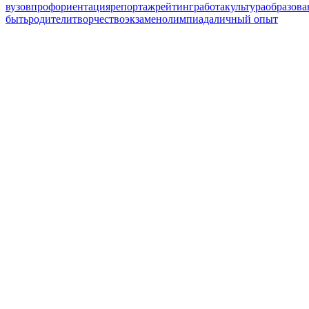
вузов
профориентация
репортаж
рейтинг
работа
культура
образова
быть
родители
творчество
экзамен
олимпиада
личный опыт