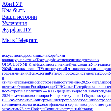
АбиТУР
Кем быть
Ваши истории
Увлечения
Журфак ПУ
Мы в Telegram
искусство
подростки
школа
Корейская
волна
журналистика
Театр
журфак
отношения
подготовка к
ОГЭ
СПбГУ
МГУ
лайфхаки
поступление
Куда сходить
Учитель
ист
2024
Книжная полка ПУ
книги
русский язык
новости кинонедел
год
развлечения
Психология
Каталог профессий
студентам
хобби
У
и
стиль
интервью
кино
спорт
советы
поступление-2025
Учителя
про
почитать
буллинг
Рособрнадзор
ОГЭ
Санкт-Петербург
каталог со
посмотреть
на практику — в ПУ!
рецензия
карьера
Семья
тренды
2024
экзамены
новости
опрос
На практику — в ПУ!
куда поступат
ЕГЭ
саморазвитие
Концерт
Министерство образования
Востребо
сочинение
советы психолога
фильмы и сериалы
вопрос-ответ
вуз
экзаменам
75 лет Победы
Сочинение
студенты
Каталог