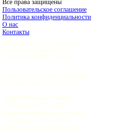
Все права защищены
Пользовательское соглашение
Политика конфиденциальности
О нас
Контакты
Учредитель ООО «Пять углов». 
Генеральный директор — 
Грачев Сергей Викторович
Адрес: 191015, Санкт-Петербург, 
9-я Советская, д.4-6, оф.415
Регистрационный номер
СМИ:
 Эл №ФС77-37070. 
Выдано Федеральной службой 
по надзору в сфере связи, 
информационных технологий и 