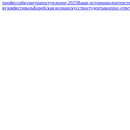
профессий
культура
поступление-2025
Ваши истории
волонтерст
вузов
фестиваль
Корейская волна
искусство
студенты
вопрос-отве