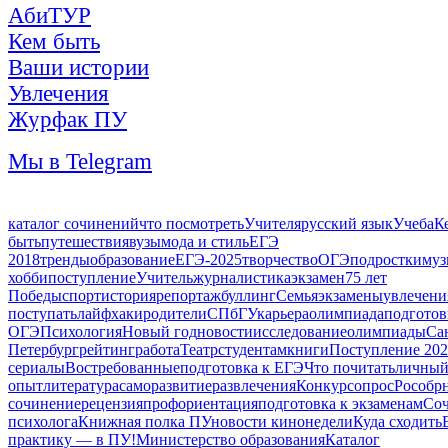
АбиТУР
Кем быть
Ваши истории
Увлечения
Журфак ПУ
Мы в Telegram
каталог сочинений
что посмотреть
Учителя
русский язык
Учеба
К
быть
путешествия
вузы
мода и стиль
ЕГЭ
2018
тренды
образование
ЕГЭ-2025
творчество
ОГЭ
подростки
муз
хобби
поступление
Учитель
журналистика
экзамен
75 лет
Победы
спорт
история
репортаж
буллинг
Семья
экзамены
увлечени
поступать
лайфхаки
родители
СПбГУ
карьера
олимпиада
подготов
ОГЭ
Психология
Новый год
новости
исследование
олимпиады
Са
Петербург
рейтинг
работа
Театр
студентам
книги
Поступление 20
сериалы
Востребованные
подготовка к ЕГЭ
Что почитать
личны
опыт
литература
саморазвитие
развлечения
Конкурс
опрос
Рособр
сочинение
рецензия
профориентация
подготовка к экзаменам
Со
психолога
Книжная полка ПУ
новости кинонедели
Куда сходить
практику — в ПУ!
Министерство образования
Каталог