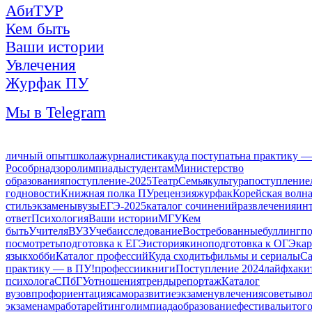
АбиТУР
Кем быть
Ваши истории
Увлечения
Журфак ПУ
Мы в Telegram
личный опыт
школа
журналистика
куда поступать
на практику —
Рособрнадзор
олимпиады
студентам
Министерство
образования
поступление-2025
Театр
Семья
культура
поступление
год
новости
Книжная полка ПУ
рецензия
журфак
Корейская волн
стиль
экзамены
вузы
ЕГЭ-2025
каталог сочинений
развлечения
ин
ответ
Психология
Ваши истории
МГУ
Кем
быть
Учителя
ВУЗ
Учеба
исследование
Востребованные
буллинг
по
посмотреть
подготовка к ЕГЭ
история
кино
подготовка к ОГЭ
кар
язык
хобби
Каталог профессий
Куда сходить
фильмы и сериалы
Са
практику — в ПУ!
профессии
книги
Поступление 2024
лайфхаки
психолога
СПбГУ
отношения
тренды
репортаж
Каталог
вузов
профориентация
саморазвитие
экзамен
увлечения
советы
во
экзаменам
работа
рейтинг
олимпиада
образование
фестиваль
итог