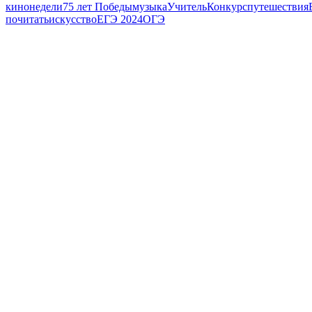
кинонедели
75 лет Победы
музыка
Учитель
Конкурс
путешествия
почитать
искусство
ЕГЭ 2024
ОГЭ