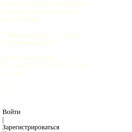
информационных технологий и 
массовых коммуникаций 06 
августа 2009 г.
Главный редактор — Грачев 
Сергей Викторович.
Почта: 
mail@5uglov.ru
Тел. 8 (812) 274-35-25 (c 12.00 
до 18.00)
12+
Войти
|
Зарегистрироваться