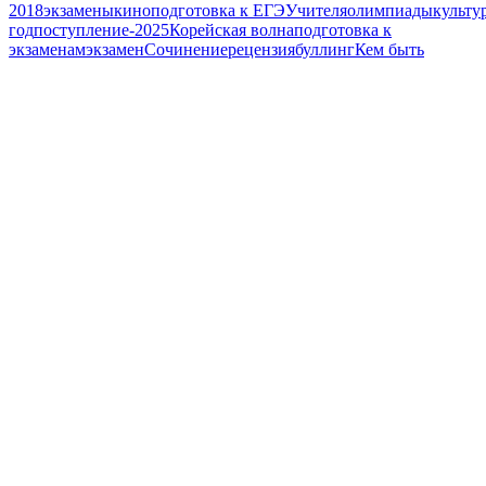
2018
экзамены
кино
подготовка к ЕГЭ
Учителя
олимпиады
культу
год
поступление-2025
Корейская волна
подготовка к
экзаменам
экзамен
Сочинение
рецензия
буллинг
Кем быть