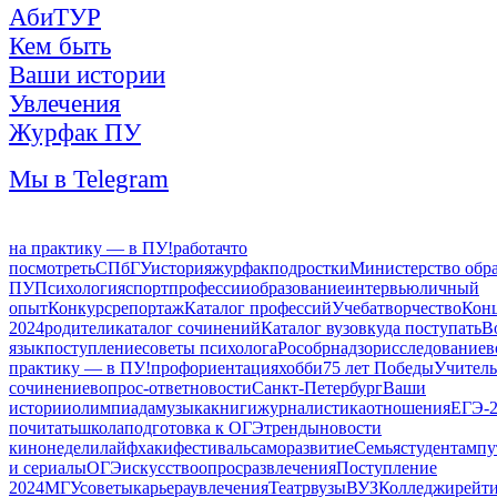
АбиТУР
Кем быть
Ваши истории
Увлечения
Журфак ПУ
Мы в Telegram
на практику — в ПУ!
работа
что
посмотреть
СПбГУ
история
журфак
подростки
Министерство обр
ПУ
Психология
спорт
профессии
образование
интервью
личный
опыт
Конкурс
репортаж
Каталог профессий
Учеба
творчество
Кон
2024
родители
каталог сочинений
Каталог вузов
куда поступать
В
язык
поступление
советы психолога
Рособрнадзор
исследование
в
практику — в ПУ!
профориентация
хобби
75 лет Победы
Учитель
сочинение
вопрос-ответ
новости
Санкт-Петербург
Ваши
истории
олимпиада
музыка
книги
журналистика
отношения
ЕГЭ-2
почитать
школа
подготовка к ОГЭ
тренды
новости
кинонедели
лайфхаки
фестиваль
саморазвитие
Семья
студентам
пу
и сериалы
ОГЭ
искусство
опрос
развлечения
Поступление
2024
МГУ
советы
карьера
увлечения
Театр
вузы
ВУЗ
Колледжи
рейт