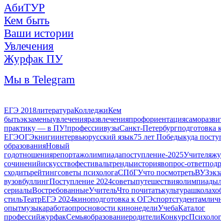
АбиТУР
Кем быть
Ваши истории
Увлечения
Журфак ПУ
Мы в Telegram
ЕГЭ 2018
литература
Колледжи
Кем
быть
экзамены
увлечения
развлечения
профориентация
саморазви
практику — в ПУ!
профессии
вузы
Санкт-Петербург
подготовка 
ЕГЭ
ОГЭ
книги
интервью
русский язык
75 лет Победы
куда посту
образования
Новый
год
отношения
репортаж
олимпиада
поступление-2025
Учителя
жу
сочинений
искусство
фестиваль
тренды
история
вопрос-ответ
подр
сходить
рейтинг
советы психолога
СПбГУ
что посмотреть
ВУЗ
экз
вузов
буллинг
Поступление 2024
советы
путешествия
олимпиады
сериалы
Востребованные
Учитель
Что почитать
культура
школа
хо
стиль
Театр
ЕГЭ 2024
кино
подготовка к ОГЭ
спорт
студентам
лич
опыт
музыка
работа
опрос
новости кинонедели
Учеба
Каталог
профессий
журфак
Семья
образование
родители
Конкурс
Психоло