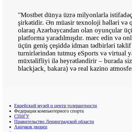
"Mostbet dünya üzrə milyonlarla istifad
şirkətidir. Ən müasir texnoloji həlləri və
olaraq Azərbaycandan olan oyunçular ü
platforma yaradılmışdır. mərc edin və o
üçün geniş çeşiddə idman tədbirləri təklif
turnirlərindən tutmuş eSports və virtual 
müxtəlifliyi ilə heyrətləndirir – burada siz 
blackjack, bakara) və real kazino atmosferi
Еврейский музей и центр толерантности
Федерация компьютерного спорта
СПбГУ
Правительство Ленинградской области
Аничков дворец