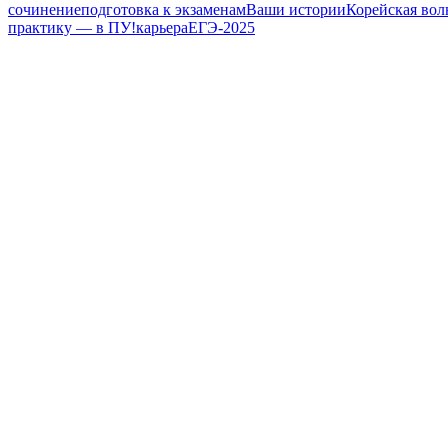
сочинение
подготовка к экзаменам
Ваши истории
Корейская вол
практику — в ПУ!
карьера
ЕГЭ-2025