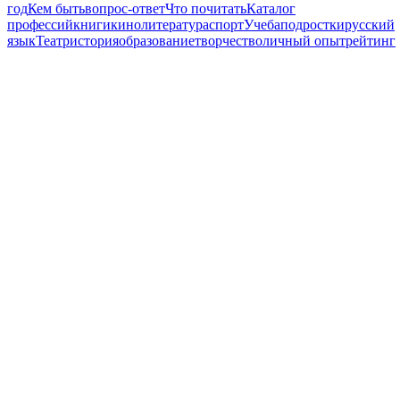
год
Кем быть
вопрос-ответ
Что почитать
Каталог
профессий
книги
кино
литература
спорт
Учеба
подростки
русский
язык
Театр
история
образование
творчество
личный опыт
рейтинг