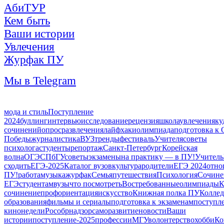
АбиТУР
Кем быть
Ваши истории
Увлечения
Журфак ПУ
Мы в Telegram
мода и стиль
Поступление
2024
буллинг
интервью
исследование
рецензия
школа
увлечения
ку
сочинений
опрос
развлечения
лайфхаки
олимпиада
подготовка к
Победы
журналистика
ВУЗ
тренды
фестиваль
Учителя
советы
психолога
студенты
репортаж
Санкт-Петербург
Корейская
волна
ОГЭ
СПбГУ
советы
экзамены
на практику — в ПУ!
Учитель
сходить
ЕГЭ-2025
Каталог вузов
культура
родители
ЕГЭ 2024
отно
ПУ!
работа
музыка
журфак
Семья
путешествия
Психология
Сочине
ЕГЭ
студентам
вузы
что посмотреть
Востребованные
олимпиады
К
сочинение
профориентация
искусство
Книжная полка ПУ
Колле
образования
фильмы и сериалы
подготовка к экзаменам
поступл
кинонедели
Рособрнадзор
саморазвитие
новости
Ваши
истории
поступление-2025
профессии
МГУ
волонтерство
хобби
Ко