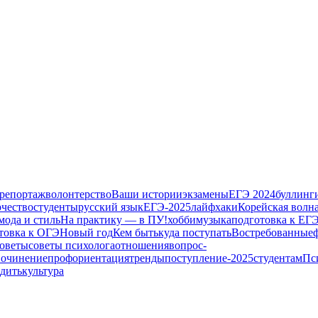
репортаж
волонтерство
Ваши истории
экзамены
ЕГЭ 2024
буллинг
рчество
студенты
русский язык
ЕГЭ-2025
лайфхаки
Корейская волн
мода и стиль
На практику — в ПУ!
хобби
музыка
подготовка к ЕГ
товка к ОГЭ
Новый год
Кем быть
куда поступать
Востребованные
оветы
советы психолога
отношения
вопрос-
очинение
профориентация
тренды
поступление-2025
студентам
Пс
одить
культура