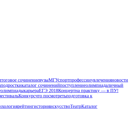
итоговое сочинение
вузы
МГУ
спорт
профессии
увлечения
новости
а
подростки
каталог сочинений
поступление
олимпиада
личный
Э
олимпиады
карьера
ЕГЭ 2018
Концерт
на практику — в ПУ!
фестиваль
Конкурс
что посмотреть
подготовка к
ихология
рейтинг
история
искусство
Театр
Каталог