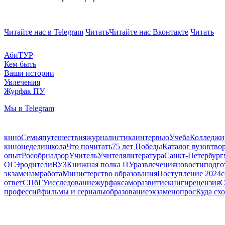
Читайте нас в Telegram
Читать
Читайте нас Вконтакте
Читать
АбиТУР
Кем быть
Ваши истории
Увлечения
Журфак ПУ
Мы в Telegram
кино
Семья
путешествия
журналистика
интервью
Учеба
Колледжи
кинонедели
школа
Что почитать
75 лет Победы
Каталог вузов
тво
опыт
Рособрнадзор
Учитель
Учителя
литература
Санкт-Петербург
ОГЭ
родители
ВУЗ
Книжная полка ПУ
развлечения
новости
подго
экзаменам
работа
Министерство образования
Поступление 2024
с
ответ
СПбГУ
исследование
журфак
саморазвитие
книги
рецензия
С
профессий
фильмы и сериалы
образование
экзамен
опрос
Куда сх