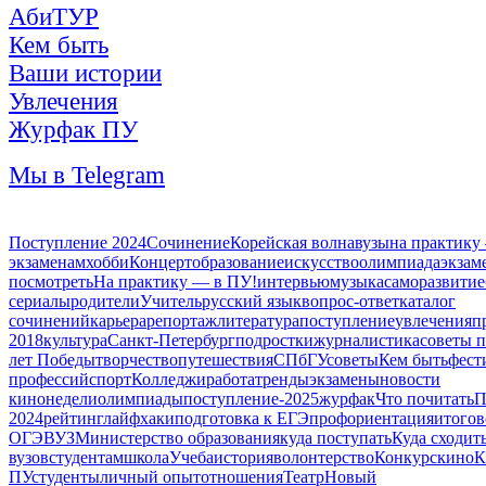
АбиТУР
Кем быть
Ваши истории
Увлечения
Журфак ПУ
Мы в Telegram
Поступление 2024
Сочинение
Корейская волна
вузы
на практику
экзаменам
хобби
Концерт
образование
искусство
олимпиада
экзам
посмотреть
На практику — в ПУ!
интервью
музыка
саморазвитие
сериалы
родители
Учитель
русский язык
вопрос-ответ
каталог
сочинений
карьера
репортаж
литература
поступление
увлечения
п
2018
культура
Санкт-Петербург
подростки
журналистика
советы п
лет Победы
творчество
путешествия
СПбГУ
советы
Кем быть
фест
профессий
спорт
Колледжи
работа
тренды
экзамены
новости
кинонедели
олимпиады
поступление-2025
журфак
Что почитать
П
2024
рейтинг
лайфхаки
подготовка к ЕГЭ
профориентация
итогов
ОГЭ
ВУЗ
Министерство образования
куда поступать
Куда сходит
вузов
студентам
школа
Учеба
история
волонтерство
Конкурс
кино
К
ПУ
студенты
личный опыт
отношения
Театр
Новый