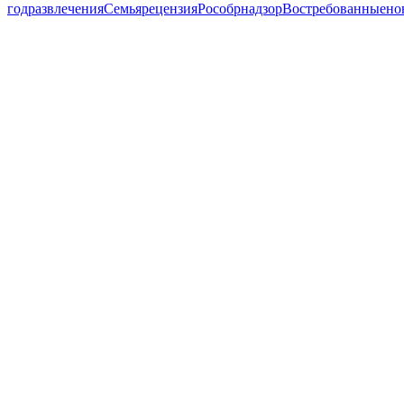
год
развлечения
Семья
рецензия
Рособрнадзор
Востребованные
но