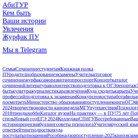
АбиТУР
Кем быть
Ваши истории
Увлечения
Журфак ПУ
Мы в Telegram
Семья
Сочинение
студентам
Книжная полка
ПУ
родители
образование
экзамены
Учитель
итоговое
сочинение
журфак
саморазвитие
опрос
спорт
Концерт
каталог
сочинений
литература
волонтерство
подготовка к ОГЭ
репортаж
быть
культура
журналистика
развлечения
Куда сходить
карьера
Уче
профессий
подготовка к экзаменам
Конкурс
новости
работа
фильм
посмотреть
Министерство образования
поступление
книги
ОГЭ
ф
2024
творчество
новости кинонедели
МГУ
путешествия
Психолог
2018
тренды
хобби
Каталог вузов
На практику — в ПУ!
75 лет По
стиль
Новый год
ЕГЭ 2024
Колледжи
СПбГУ
Востребованные
Ва
истории
рецензия
буллинг
советы психолога
Учителя
русский язы
ответ
рейтинг
подростки
куда
поступать
отношения
Рособрнадзор
поступление-2025
кино
экзам