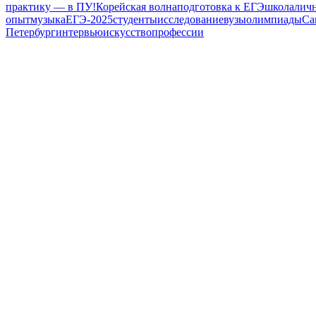
практику — в ПУ!
Корейская волна
подготовка к ЕГЭ
школа
лич
опыт
музыка
ЕГЭ-2025
студенты
исследование
вузы
олимпиады
Са
Петербург
интервью
искусство
профессии