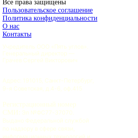
Все права защищены
Пользовательское соглашение
Политика конфиденциальности
О нас
Контакты
Учредитель ООО «Пять углов». 
Генеральный директор — 
Грачев Сергей Викторович
Адрес: 191015, Санкт-Петербург, 
9-я Советская, д.4-6, оф.415
Регистрационный номер
СМИ:
 Эл №ФС77-37070. 
Выдано Федеральной службой 
по надзору в сфере связи, 
информационных технологий и 