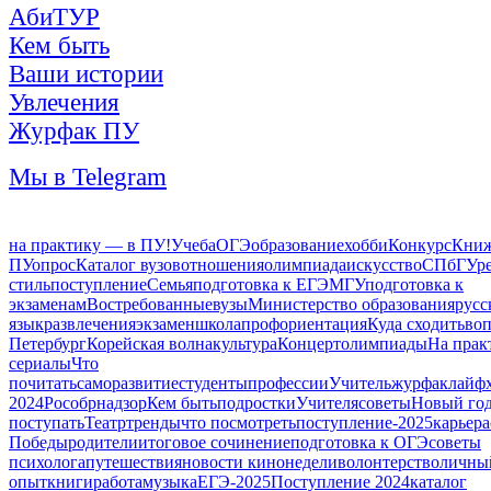
АбиТУР
Кем быть
Ваши истории
Увлечения
Журфак ПУ
Мы в Telegram
на практику — в ПУ!
Учеба
ОГЭ
образование
хобби
Конкурс
Книж
ПУ
опрос
Каталог вузов
отношения
олимпиада
искусство
СПбГУ
р
стиль
поступление
Семья
подготовка к ЕГЭ
МГУ
подготовка к
экзаменам
Востребованные
вузы
Министерство образования
русс
язык
развлечения
экзамен
школа
профориентация
Куда сходить
воп
Петербург
Корейская волна
культура
Концерт
олимпиады
На прак
сериалы
Что
почитать
саморазвитие
студенты
профессии
Учитель
журфак
лайф
2024
Рособрнадзор
Кем быть
подростки
Учителя
советы
Новый го
поступать
Театр
тренды
что посмотреть
поступление-2025
карьера
Победы
родители
итоговое сочинение
подготовка к ОГЭ
советы
психолога
путешествия
новости кинонедели
волонтерство
личны
опыт
книги
работа
музыка
ЕГЭ-2025
Поступление 2024
каталог