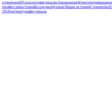
сочинений
Психология
журналистика
кино
рейтинг
интервью
рец
профессий
история
Колледжи
буллинг
Ваши истории
Сочинение
Е
2018
литература
фестиваль