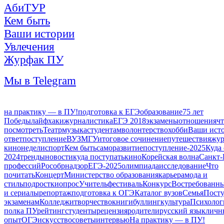
АбиТУР
Кем быть
Ваши истории
Увлечения
Журфак ПУ
Мы в Telegram
на практику — в ПУ!
подготовка к ЕГЭ
образование
75 лет
Победы
лайфхаки
журналистика
ЕГЭ 2018
экзамены
отношения
ч
посмотреть
Театр
музыка
студентам
волонтерство
хобби
Ваши ист
ответ
поступление
ВУЗ
МГУ
итоговое сочинение
путешествия
жур
кинонедели
спорт
Кем быть
саморазвитие
поступление-2025
Куда
2024
тренды
новости
куда поступать
кино
Корейская волна
Санкт-
профессий
Рособрнадзор
ЕГЭ-2025
олимпиада
исследование
Что
почитать
Концерт
Министерство образования
карьера
мода и
стиль
подростки
опрос
Учитель
фестиваль
Конкурс
Востребованн
и сериалы
репортаж
подготовка к ОГЭ
Каталог вузов
Семья
Посту
экзаменам
Колледжи
творчество
книги
буллинг
культура
Психолог
полка ПУ
рейтинг
студенты
рецензия
родители
русский язык
личн
опыт
ОГЭ
искусство
советы
интервью
На практику — в ПУ!