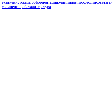
экзамен
история
профориентация
олимпиады
профессии
советы п
сочинений
работа
литература