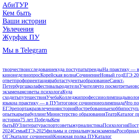
АбиТУР
Кем быть
Ваши истории
Увлечения
Журфак ПУ
Мы в Telegram
творчество
исследование
куда поступать
тренды
На практику — 
кинонедели
опрос
Корейская волна
Сочинение
Новый год
ЕГЭ 20
ответ
профориентация
работа
студенты
образование
Санкт-
Петербург
школа
фестиваль
родители
Учителя
что посмотреть
нов
экзаменам
советы психолога
Куда
сходить
путешествия
Учеба
Колледжи
профессии
олимпиады
воло
язык
на практику — в ПУ!
итоговое сочинение
олимпиада
Что по
ЕГЭ
репортаж
развлечения
история
Востребованные
хобби
поступ
опыт
карьера
буллинг
Министерство образования
Театр
Каталог п
истории
75 лет Победы
Кем
быть
ВУЗ
литература
спорт
советы
журналистика
Психология
Пост
2024
Семья
ЕГЭ-2025
фильмы и сериалы
вузы
экзамены
Рособрнад
ОГЭ
каталог сочинений
Книжная полка ПУ
Каталог