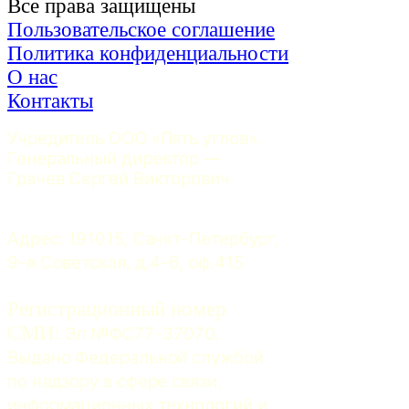
Все права защищены
Пользовательское соглашение
Политика конфиденциальности
О нас
Контакты
Учредитель ООО «Пять углов». 
Генеральный директор — 
Грачев Сергей Викторович
Адрес: 191015, Санкт-Петербург, 
9-я Советская, д.4-6, оф.415
Регистрационный номер
СМИ:
 Эл №ФС77-37070. 
Выдано Федеральной службой 
по надзору в сфере связи, 
информационных технологий и 