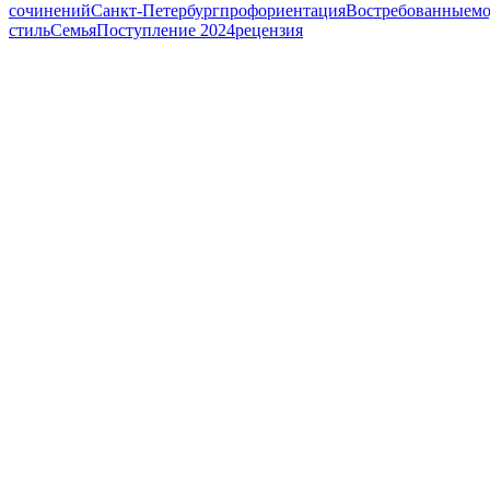
сочинений
Санкт-Петербург
профориентация
Востребованные
мо
стиль
Семья
Поступление 2024
рецензия