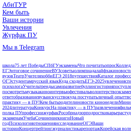
АбиТУР
Кем быть
Ваши истории
Увлечения
Журфак ПУ
Мы в Telegram
школа
75 лет Победы
СПбГУ
экзамены
Что почитать
опрос
Колле
ЕГЭ
итоговое сочинение
ВУЗ
советы
олимпиада
лайфхаки
новост
вузов
Театр
Учителя
хобби
ЕГЭ 2018
путешествия
Каталог профес
ОГЭ
студентам
русский язык
Куда сходить
ЕГЭ-2025
увлечения
сп
психолога
Учитель
тренды
саморазвитие
буллинг
история
поступл
посмотреть
музыка
кино
интервью
фестиваль
волонтерство
экзаме
ответ
образование
вузы
искусство
куда поступать
личный опыт
тв
практику — в ПУ!
Кем быть
родители
новости кинонедели
Минис
2024
литература
Конкурс
На практику — в ПУ!
развлечения
филь
полка ПУ
профессии
журфак
Рособрнадзор
подростки
карьера
сту
экзаменам
Учеба
Сочинение
книги
Новый
год
Психология
отношения
исследование
ОГЭ
Ваши
истории
Концерт
рейтинг
журналистика
репортаж
Корейская вол