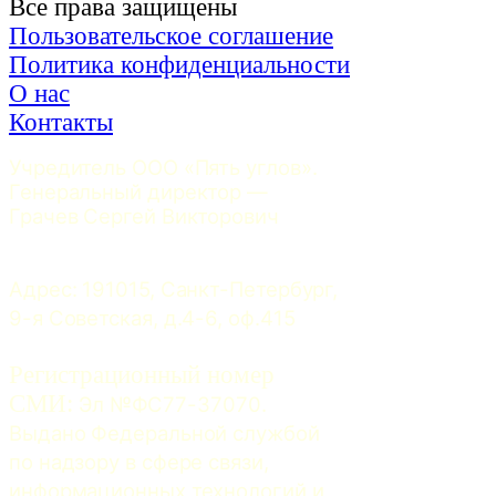
Все права защищены
Пользовательское соглашение
Политика конфиденциальности
О нас
Контакты
Учредитель ООО «Пять углов». 
Генеральный директор — 
Грачев Сергей Викторович
Адрес: 191015, Санкт-Петербург, 
9-я Советская, д.4-6, оф.415
Регистрационный номер
СМИ:
 Эл №ФС77-37070. 
Выдано Федеральной службой 
по надзору в сфере связи, 
информационных технологий и 