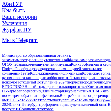
АбиТУР
Кем быть
Ваши истории
Увлечения
Журфак ПУ
Мы в Telegram
Министерство образования
подготовка к
экзаменам
поступление
путешествия
лайфхаки
саморазвитие
подг
ОГЭ
Учеба
развлечения
увлечения
музыка
Конкурс
фильмы и сер
Победы
Рособрнадзор
подростки
олимпиада
рейтинг
каталог
сочинений
Театр
Колледжи
рецензия
олимпиады
Корейская волна
вузов
новости кинонедели
хобби
спорт
работа
исследование
экзам
психолога
студенты
Поступление 2024
творчество
родители
подго
ЕГЭ
ОГЭ
ВУЗ
Новый год
мода и стиль
вопрос-ответ
Книжная пол
ПУ
карьера
профессии
буллинг
история
журналистика
СПбГУ
что
посмотреть
образование
фестиваль
Востребованные
опрос
репорт
быть
ЕГЭ-2025
Учителя
советы
поступление-2025
на практику — 
2024
Санкт-Петербург
профориентация
студентам
личный опыт
В
поступать
Сочинение
итоговое