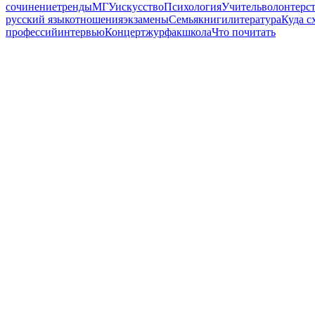
сочинение
тренды
МГУ
искусство
Психология
Учитель
волонтерс
русский язык
отношения
экзамены
Семья
книги
литература
Куда с
профессий
интервью
Концерт
журфак
школа
Что почитать