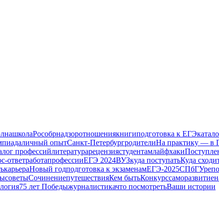
олна
школа
Рособрнадзор
отношения
книги
подготовка к ЕГЭ
катал
мпиада
личный опыт
Санкт-Петербург
родители
На практику — в 
алог профессий
литература
рецензия
студентам
лайфхаки
Поступле
с-ответ
работа
профессии
ЕГЭ 2024
ВУЗ
куда поступать
Куда сходи
ть
карьера
Новый год
подготовка к экзаменам
ЕГЭ-2025
СПбГУ
реп
ны
советы
Сочинение
путешествия
Кем быть
Конкурс
саморазвитие
н
логия
75 лет Победы
журналистика
что посмотреть
Ваши истории