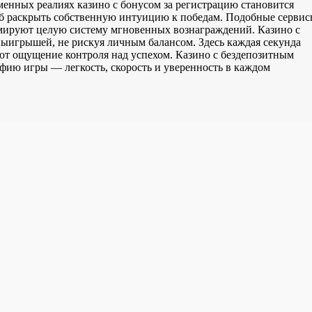
менных реалиях казино с бонусом за регистрацию становится
особ раскрыть собственную интуицию к победам. Подобные серви
мируют целую систему мгновенных вознаграждений. Казино с
ыигрышей, не рискуя личным балансом. Здесь каждая секунда
т ощущение контроля над успехом. Казино с бездепозитным
ию игры — легкость, скорость и уверенность в каждом