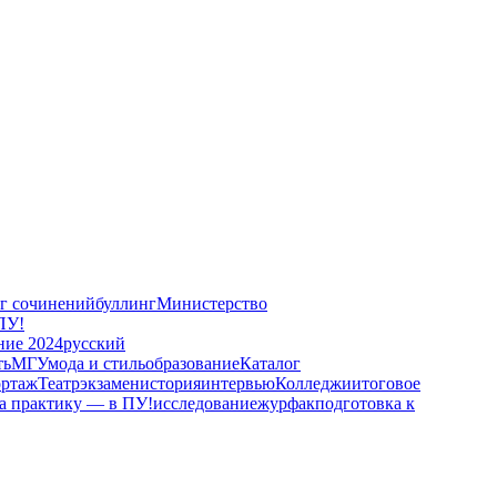
ог сочинений
буллинг
Министерство
ПУ!
ние 2024
русский
ть
МГУ
мода и стиль
образование
Каталог
ортаж
Театр
экзамен
история
интервью
Колледжи
итоговое
а практику — в ПУ!
исследование
журфак
подготовка к