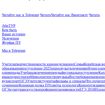
Читайте нас в Telegram
Читать
Читайте нас Вконтакте
Читать
АбиТУР
Кем быть
Ваши истории
Увлечения
Журфак ПУ
Мы в Telegram
Учитель
творчество
новости кинонедели
кино
Семья
Корейская в
образования
поступление-2025
опрос
вузы
увлечения
рейтинг
оли
олимпиады
Учеба
развлечения
тренды
фестиваль
поступление
Кат
язык
подростки
хобби
волонтерство
музыка
Востребованные
вопро
вузов
спорт
ОГЭ
Учителя
студенты
фильмы и сериалы
Что почита
сочинение
Книжная полка ПУ
советы психолога
Концерт
экзаме
ОГЭ
культура
искусство
профориентация
новости
ЕГЭ 2018
Психо