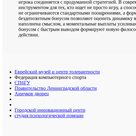
игрока соединяется с продуманной стратегией. В совре
инструментом для тех, кто ищет не просто игру, а сп
не ограничиваются стандартными поощрениями, а фор
бездепозитным бонусом позволяют оценить динамику в
наполнена смыслом, а моментальные выплаты усиливаю
бонусом с быстрым выводом формируют новую философ
действии.
Еврейский музей и центр толерантности
Федерация компьютерного спорта
СПбГУ
Правительство Ленинградской области
Аничков дворец
Городской инновационный центр
студия психологической помощи