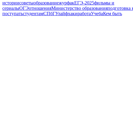
истории
советы
образование
журфак
ЕГЭ-2025
фильмы и
сериалы
ОГЭ
отношения
Министерство образования
подготовка 
поступать
студентам
СПбГУ
лайфхаки
работа
Учеба
Кем быть