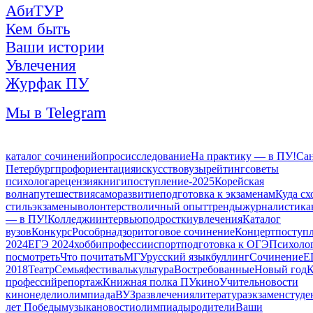
АбиТУР
Кем быть
Ваши истории
Увлечения
Журфак ПУ
Мы в Telegram
каталог сочинений
опрос
исследование
На практику — в ПУ!
Сан
Петербург
профориентация
искусство
вузы
рейтинг
советы
психолога
рецензия
книги
поступление-2025
Корейская
волна
путешествия
саморазвитие
подготовка к экзаменам
Куда сх
стиль
экзамены
волонтерство
личный опыт
тренды
журналистика
— в ПУ!
Колледжи
интервью
подростки
увлечения
Каталог
вузов
Конкурс
Рособрнадзор
итоговое сочинение
Концерт
поступ
2024
ЕГЭ 2024
хобби
профессии
спорт
подготовка к ОГЭ
Психоло
посмотреть
Что почитать
МГУ
русский язык
буллинг
Сочинение
Е
2018
Театр
Семья
фестиваль
культура
Востребованные
Новый год
К
профессий
репортаж
Книжная полка ПУ
кино
Учитель
новости
кинонедели
олимпиада
ВУЗ
развлечения
литература
экзамен
студе
лет Победы
музыка
новости
олимпиады
родители
Ваши