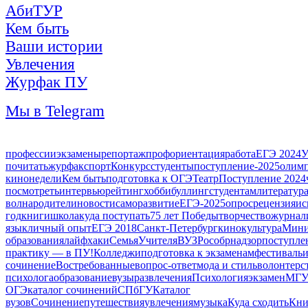
АбиТУР
Кем быть
Ваши истории
Увлечения
Журфак ПУ
Мы в Telegram
профессии
экзамены
репортаж
профориентация
работа
ЕГЭ 2024
У
почитать
журфак
спорт
Конкурс
студенты
поступление-2025
олим
кинонедели
Кем быть
подготовка к ОГЭ
Театр
Поступление 2024
посмотреть
интервью
рейтинг
хобби
буллинг
студентам
литератур
волна
родители
новости
саморазвитие
ЕГЭ-2025
опрос
рецензия
ис
год
книги
школа
куда поступать
75 лет Победы
творчество
журнал
язык
личный опыт
ЕГЭ 2018
Санкт-Петербург
кино
культура
Мини
образования
лайфхаки
Семья
Учителя
ВУЗ
Рособрнадзор
поступле
практику — в ПУ!
Колледжи
подготовка к экзаменам
фестиваль
и
сочинение
Востребованные
вопрос-ответ
мода и стиль
волонтерс
психолога
образование
вузы
развлечения
Психология
экзамен
МГ
ОГЭ
каталог сочинений
СПбГУ
Каталог
вузов
Сочинение
путешествия
увлечения
музыка
Куда сходить
Кни