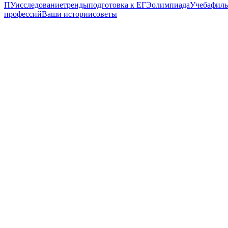
ПУ
исследование
тренды
подготовка к ЕГЭ
олимпиада
Учеба
филь
профессий
Ваши истории
советы