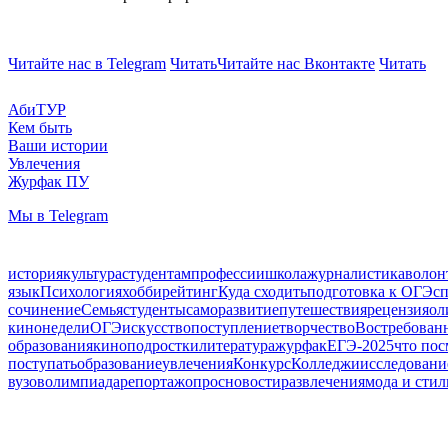
Читайте нас в Telegram
Читать
Читайте нас Вконтакте
Читать
АбиТУР
Кем быть
Ваши истории
Увлечения
Журфак ПУ
Мы в Telegram
история
культура
студентам
профессии
школа
журналистика
волон
язык
Психология
хобби
рейтинг
Куда сходить
подготовка к ОГЭ
с
сочинение
Семья
студенты
саморазвитие
путешествия
рецензия
ол
кинонедели
ОГЭ
искусство
поступление
творчество
Востребован
образования
кино
подростки
литература
журфак
ЕГЭ-2025
что пос
поступать
образование
увлечения
Конкурс
Колледжи
исследовани
вузов
олимпиада
репортаж
опрос
новости
развлечения
мода и стил