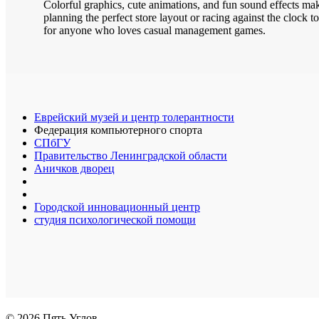
Colorful graphics, cute animations, and fun sound effects m
planning the perfect store layout or racing against the clock
for anyone who loves casual management games.
Еврейский музей и центр толерантности
Федерация компьютерного спорта
СПбГУ
Правительство Ленинградской области
Аничков дворец
Городской инновационный центр
студия психологической помощи
© 2026 Пять Углов.