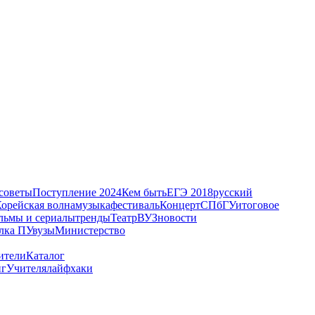
советы
Поступление 2024
Кем быть
ЕГЭ 2018
русский
орейская волна
музыка
фестиваль
Концерт
СПбГУ
итоговое
льмы и сериалы
тренды
Театр
ВУЗ
новости
лка ПУ
вузы
Министерство
ители
Каталог
нг
Учителя
лайфхаки