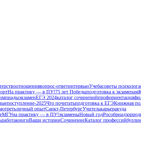
терство
отношения
вопрос-ответ
интервью
Учеба
советы психолога
порт
На практику — в ПУ!
75 лет Победы
подготовка к экзаменам
К
импиады
экзамен
ЕГЭ 2024
каталог сочинений
профориентация
фи
ные
поступление-2025
Что почитать
подготовка к ЕГЭ
Книжная по
мотреть
личный опыт
Санкт-Петербург
Учитель
карьера
куда
е
МГУ
на практику — в ПУ!
экзамены
Новый год
Рособрнадзор
род
ь
работа
книги
Ваши истории
Сочинение
Каталог профессий
булли