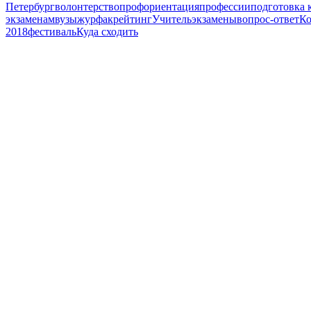
Петербург
волонтерство
профориентация
профессии
подготовка 
экзаменам
вузы
журфак
рейтинг
Учитель
экзамены
вопрос-ответ
Ко
2018
фестиваль
Куда сходить