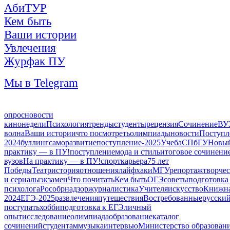
АбиТУР
Кем быть
Ваши истории
Увлечения
Журфак ПУ
Мы в Telegram
опрос
новости
кинонедели
Психология
тренды
студенты
рецензия
Сочинение
ВУ
волна
Ваши истории
что посмотреть
олимпиады
новости
Поступл
2024
буллинг
саморазвитие
поступление-2025
Учеба
СПбГУ
Новый
практику — в ПУ!
поступление
мода и стиль
итоговое сочинени
вузов
На практику — в ПУ!
спорт
карьера
75 лет
Победы
Театр
история
отношения
лайфхаки
МГУ
репортаж
творче
и сериалы
экзамен
Что почитать
Кем быть
ОГЭ
советы
подготовка
психолога
Рособрнадзор
журналистика
Учителя
искусство
Книжна
2024
ЕГЭ-2025
развлечения
путешествия
Востребованные
русский
поступать
хобби
подготовка к ЕГЭ
личный
опыт
исследование
олимпиада
образование
каталог
сочинений
студентам
музыка
интервью
Министерство образован