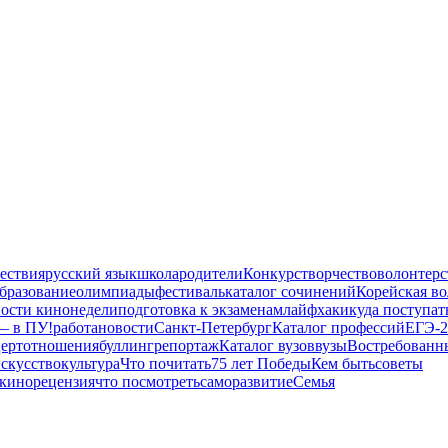
ествия
русский язык
школа
родители
Конкурс
творчество
волонтерс
бразование
олимпиады
фестиваль
каталог сочинений
Корейская во
ости кинонедели
подготовка к экзаменам
лайфхаки
куда поступат
— в ПУ!
работа
новости
Санкт-Петербург
Каталог профессий
ЕГЭ-2
ерт
отношения
буллинг
репортаж
Каталог вузов
вузы
Востребованн
скусство
культура
Что почитать
75 лет Победы
Кем быть
советы
кино
рецензия
что посмотреть
саморазвитие
Семья