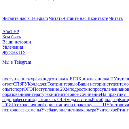
Читайте нас в Telegram
Читать
Читайте нас Вконтакте
Читать
АбиТУР
Кем быть
Ваши истории
Увлечения
Журфак ПУ
Мы в Telegram
поступление
журфак
подготовка к ЕГЭ
Книжная полка ПУ
путеш
ответ
СПбГУ
Колледжи
Театр
интервью
Ваши истории
студентам
о
опыт
спорт
ОГЭ
Поступление 2024
подростки
опрос
увлечения
нов
образования
литература
книги
итоговое сочинение
На практику 
год
профессии
подготовка к ОГЭ
мода и стиль
Рособрнадзор
Конц
2018
Психология
профориентация
на практику — в ПУ!
история
и
психолога
экзамены
Учеба
журналистика
карьера
Учителя
рейтинг