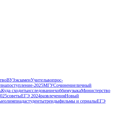
тво
ВУЗ
экзамен
Учитель
вопрос-
лна
поступление-2025
МГУ
Сочинение
личный
ь
Куда сходить
исследование
хобби
музыка
Министерство
025
советы
ЕГЭ 2024
развлечения
Новый
ые
олимпиада
студенты
тренды
фильмы и сериалы
ЕГЭ