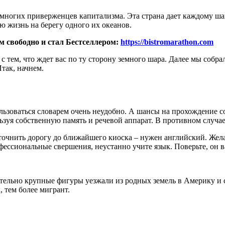
ногих приверженцев капитализма. Эта страна дает каждому шан
ю жизнь на берегу одного их океанов.
м свободно и стал Бестселлером:
https://bistromarathon.com
 с тем, что ждет вас по ту сторону земного шара. Далее мы собр
так, начнем.
ользоваться словарем очень неудобно. А шансы на прохождение 
ьзуя собственную память и речевой аппарат. В противном случае
точнить дорогу до ближайшего киоска – нужен английский. Желат
ессиональные свершения, неустанно учите язык. Поверьте, он в
ительно крупные фигуры уезжали из родных земель в Америку и
, тем более мигрант.