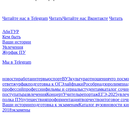
Читайте нас в Telegram
Читать
Читайте нас Вконтакте
Читать
АбиТУР
Кем быть
Ваши истории
Увлечения
Журфак ПУ
Мы в Telegram
новости
работа
интервью
спорт
ВУЗ
культура
отношения
что посмо
ответ
журфак
подготовка к ОГЭ
лайфхаки
Рособрнадзор
олимпиа
профессий
профессии
фильмы и сериалы
студентам
каталог сочи
поступать
развлечения
Концерт
Учитель
репортаж
ЕГЭ-2025
увлеч
полка ПУ
путешествия
профориентация
творчество
итоговое соч
Ваши истории
подготовка к экзаменам
Каталог вузов
новости ки
2018
экзамены