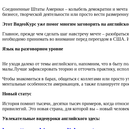
Соединенные Штаты Америки – колыбель демократии и мечта м
бизнесе, творческой деятельности или просто вести размеренну
Этот ВидеоКурс уже помог многим заговорить на английско
Главное, прежде чем сделать шаг навстречу мечте – разобраться
необходимо принимать во внимание перед переездом в США. И
Язык на разговорном уровне
Не уходя далеко от темы английского, напомним, что в быту п
малы.Лучше зафиксировать теорию и отточить практику, испол
Чтобы знакомиться в барах, общаться с коллегами или просто у
ментальные особенности американцев, а также планируете проф
Новый статус
История помнит тысячи, десятки тысяч примеров, когда относ
привилегий. Это новая страна, для которой вы – новый человек
Увлекательные видеоуроки английского здесь: