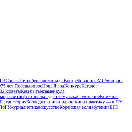
ГЭ
Санкт-Петербург
олимпиады
Востребованные
МГУ
вопрос-
Э
75 лет Победы
опрос
Новый год
Конкурс
Каталог
025
советы
Кем быть
экзамен
куда
аморазвитие
фестиваль
студенты
музыка
Сочинение
Книжная
Театр
история
Колледжи
книги
подростки
на практику — в ПУ!
ПбГУ
журналистика
искусство
Корейская волна
буллинг
ЕГЭ