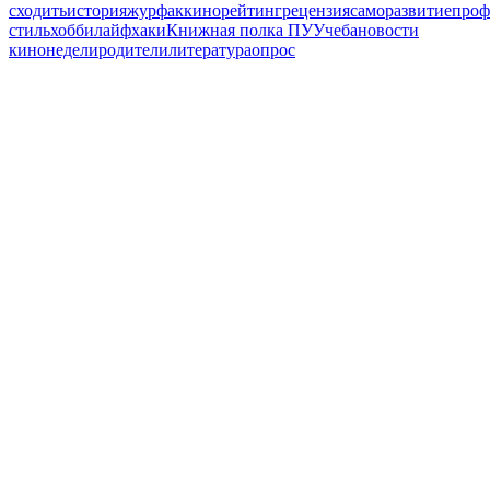
сходить
история
журфак
кино
рейтинг
рецензия
саморазвитие
проф
стиль
хобби
лайфхаки
Книжная полка ПУ
Учеба
новости
кинонедели
родители
литература
опрос