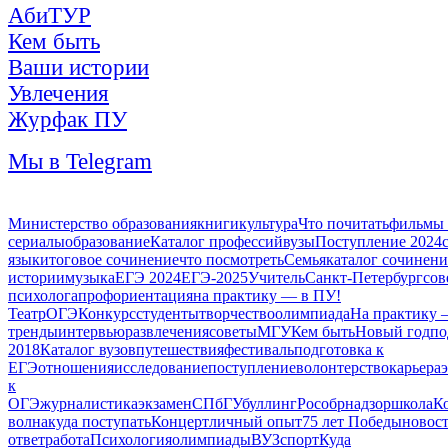
АбиТУР
Кем быть
Ваши истории
Увлечения
Журфак ПУ
Мы в Telegram
Министерство образования
книги
культура
Что почитать
фильмы
сериалы
образование
Каталог профессий
вузы
Поступление 2024
язык
итоговое сочинение
что посмотреть
Семья
каталог сочинен
истории
музыка
ЕГЭ 2024
ЕГЭ-2025
Учитель
Санкт-Петербург
сов
психолога
профориентация
на практику — в ПУ!
Театр
ОГЭ
Конкурс
студенты
творчество
олимпиада
На практику 
тренды
интервью
развлечения
советы
МГУ
Кем быть
Новый год
по
2018
Каталог вузов
путешествия
фестиваль
подготовка к
ЕГЭ
отношения
исследование
поступление
волонтерство
карьера
к
ОГЭ
журналистика
экзамен
СПбГУ
буллинг
Рособрнадзор
школа
К
волна
куда поступать
Концерт
личный опыт
75 лет Победы
новос
ответ
работа
Психология
олимпиады
ВУЗ
спорт
Куда