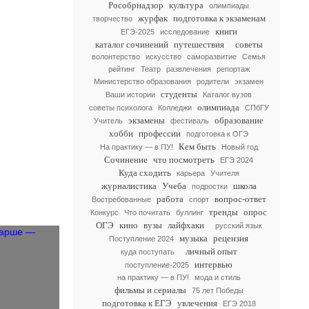
Рособрнадзор
культура
олимпиады
журфак
подготовка к экзаменам
творчество
книги
ЕГЭ-2025
исследование
каталог сочинений
путешествия
советы
волонтерство
искусство
саморазвитие
Семья
рейтинг
Театр
развлечения
репортаж
Министерство образования
родители
экзамен
студенты
Ваши истории
Каталог вузов
олимпиада
советы психолога
Колледжи
СПбГУ
экзамены
образование
Учитель
фестиваль
хобби
профессии
подготовка к ОГЭ
Кем быть
На практику — в ПУ!
Новый год
Сочинение
что посмотреть
ЕГЭ 2024
Куда сходить
карьера
Учителя
журналистика
Учеба
школа
подростки
работа
вопрос-ответ
Востребованные
спорт
тренды
опрос
Конкурс
Что почитать
буллинг
ОГЭ
кино
вузы
лайфхаки
русский язык
музыка
рецензия
Поступление 2024
личный опыт
куда поступать
интервью
поступление-2025
на практику — в ПУ!
мода и стиль
фильмы и сериалы
75 лет Победы
подготовка к ЕГЭ
увлечения
ЕГЭ 2018