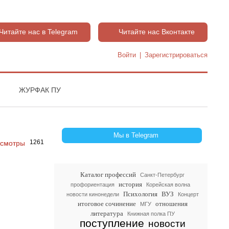
Читайте нас в Telegram
Читайте нас Вконтакте
Войти
|
Зарегистрироваться
ЖУРФАК ПУ
Мы в Telegram
1261
Каталог профессий
Санкт-Петербург
история
профориентация
Корейская волна
Психология
ВУЗ
новости кинонедели
Концерт
итоговое сочинение
отношения
МГУ
литература
Книжная полка ПУ
поступление
новости