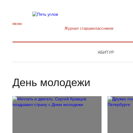
МЕНЮ
Журнал старшекласcников
АБИТУР
День молодежи