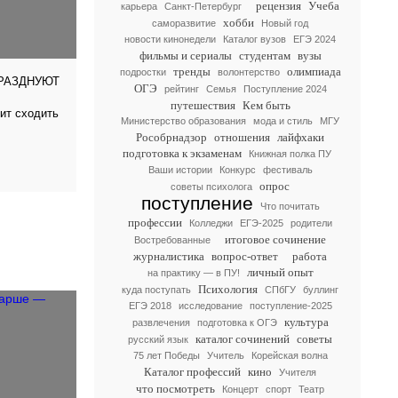
рецензия
Учеба
карьера
Санкт-Петербург
хобби
саморазвитие
Новый год
новости кинонедели
Каталог вузов
ЕГЭ 2024
фильмы и сериалы
студентам
вузы
тренды
олимпиада
подростки
волонтерство
ПРАЗДНУЮТ
ОГЭ
рейтинг
Семья
Поступление 2024
путешествия
Кем быть
ит сходить
Министерство образования
мода и стиль
МГУ
Рособрнадзор
отношения
лайфхаки
подготовка к экзаменам
Книжная полка ПУ
Ваши истории
Конкурс
фестиваль
опрос
советы психолога
поступление
Что почитать
профессии
Колледжи
ЕГЭ-2025
родители
итоговое сочинение
Востребованные
журналистика
вопрос-ответ
работа
личный опыт
на практику — в ПУ!
Психология
куда поступать
СПбГУ
буллинг
ЕГЭ 2018
исследование
поступление-2025
культура
развлечения
подготовка к ОГЭ
каталог сочинений
советы
русский язык
75 лет Победы
Учитель
Корейская волна
Каталог профессий
кино
Учителя
что посмотреть
Концерт
спорт
Театр