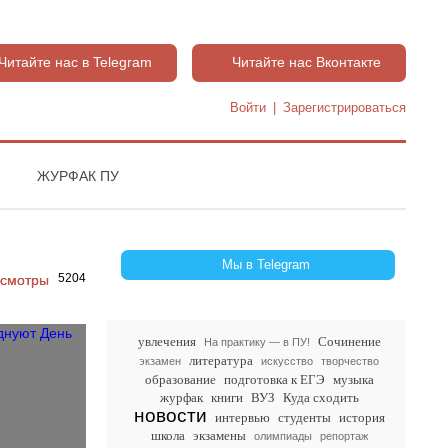
Читайте нас в Telegram
Читайте нас Вконтакте
Войти
|
Зарегистрироваться
ЖУРФАК ПУ
Мы в Telegram
5204
увлечения
Сочинение
На практику — в ПУ!
литература
экзамен
искусство
творчество
образование
подготовка к ЕГЭ
музыка
журфак
книги
ВУЗ
Куда сходить
новости
интервью
студенты
история
школа
экзамены
олимпиады
репортаж