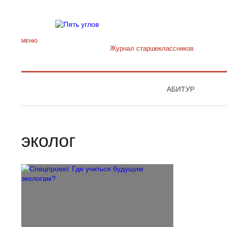
МЕНЮ
Журнал старшекласcников
АБИТУР
эколог