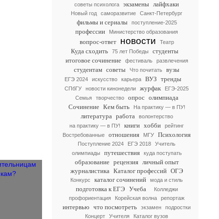
экзамены
лайфхаки
советы психолога
Новый год
саморазвитие
Санкт-Петербург
фильмы и сериалы
поступление-2025
профессии
Министерство образования
новости
вопрос-ответ
Театр
Куда сходить
студенты
75 лет Победы
итоговое сочинение
фестиваль
развлечения
студентам
советы
вузы
Что почитать
ВУЗ
тренды
ЕГЭ 2024
искусство
карьера
журфак
СПбГУ
новости кинонедели
ЕГЭ-2025
опрос
олимпиада
Семья
творчество
Сочинение
Кем быть
На практику — в ПУ!
литература
работа
волонтерство
книги
хобби
на практику — в ПУ!
рейтинг
отношения
Психология
Востребованные
МГУ
Поступление 2024
ЕГЭ 2018
Учитель
путешествия
олимпиады
куда поступать
образование
рецензия
личный опыт
журналистика
Каталог профессий
ОГЭ
каталог сочинений
Конкурс
мода и стиль
подготовка к ЕГЭ
Учеба
Колледжи
профориентация
Корейская волна
репортаж
интервью
что посмотреть
экзамен
подростки
Концерт
Учителя
Каталог вузов