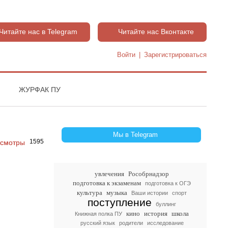
Читайте нас в Telegram
Читайте нас Вконтакте
Войти
|
Зарегистрироваться
ЖУРФАК ПУ
Мы в Telegram
1595
увлечения
Рособрнадзор
подготовка к экзаменам
подготовка к ОГЭ
культура
музыка
Ваши истории
спорт
поступление
буллинг
кино
история
школа
Книжная полка ПУ
русский язык
родители
исследование