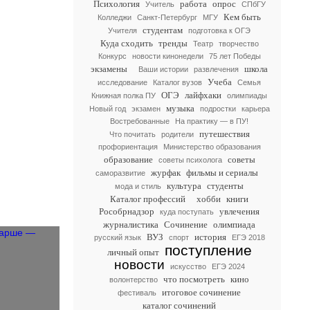
Психология
работа
опрос
Учитель
СПбГУ
Кем быть
Колледжи
Санкт-Петербург
МГУ
студентам
Учителя
подготовка к ОГЭ
Куда сходить
тренды
Театр
творчество
Конкурс
новости кинонедели
75 лет Победы
экзамены
школа
Ваши истории
развлечения
Учеба
исследование
Каталог вузов
Семья
ОГЭ
лайфхаки
Книжная полка ПУ
олимпиады
музыка
Новый год
экзамен
подростки
карьера
Востребованные
На практику — в ПУ!
путешествия
Что почитать
родители
профориентация
Министерство образования
образование
советы
советы психолога
журфак
фильмы и сериалы
саморазвитие
культура
студенты
мода и стиль
Каталог профессий
хобби
книги
Рособрнадзор
увлечения
куда поступать
журналистика
Сочинение
олимпиада
ВУЗ
история
русский язык
спорт
ЕГЭ 2018
поступление
личный опыт
новости
искусство
ЕГЭ 2024
что посмотреть
кино
волонтерство
итоговое сочинение
фестиваль
каталог сочинений