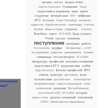
музыка
вопрос-ответ
рейтинг
Сочинение
советы психолога
Театр
подготовка к экзаменам
кино
книги
студентам
личный опыт
лайфхаки
МГУ
ОГЭ
Колледжи
Санкт-Петербург
репортаж
подростки
Корейская волна
олимпиады
Учитель
студенты
буллинг
Ваши истории
Учителя
Кем быть
опрос
Куда сходить
ЕГЭ-2025
Учеба
экзамены
карьера
поступление
интервью
работа
журфак
Что почитать
На практику — в ПУ!
исследование
родители
саморазвитие
экзамен
олимпиада
что посмотреть
ЕГЭ 2024
литература
профессии
итоговое сочинение
подготовка к ЕГЭ
журналистика
хобби
Каталог профессий
ВУЗ
куда поступать
советы
культура
вузы
фестиваль
путешествия
русский язык
волонтерство
профориентация
новости кинонедели
спорт
рецензия
развлечения
Востребованные
история
поступление-2025
ЕГЭ 2018
каталог сочинений
отношения
мода и стиль
СПбГУ
Министерство образования