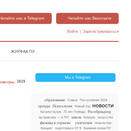
Читайте нас в Telegram
Читайте нас Вконтакте
Войти
|
Зарегистрироваться
ЖУРФАК ПУ
Мы в Telegram
1619
образование
Семья
Поступление 2024
новости
тренды
Психология
Новый год
Рособрнадзор
Каталог вузов
75 лет Победы
школа
на практику — в ПУ!
Конкурс
искусство
фильмы и сериалы
увлечения
творчество
Концерт
подготовка к ОГЭ
Книжная полка ПУ