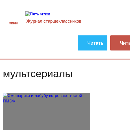
Журнал старшекласcников
МЕНЮ
Читать
Чит
мультсериалы