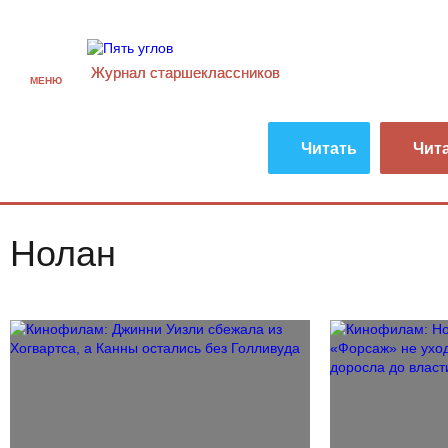
Журнал старшекласcников
МЕНЮ
Читать
Чит
Нолан